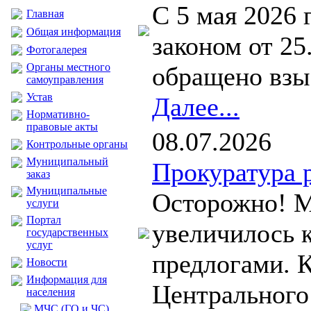
С 5 мая 2026
Главная
Общая информация
законом от 25
Фотогалерея
Органы местного
обращено взыс
самоуправления
Устав
Далее...
Нормативно-
правовые акты
08.07.2026
Контрольные органы
Муниципальный
Прокуратура 
заказ
Муниципальные
Осторожно! М
услуги
Портал
увеличилось 
государственных
услуг
предлогами. К
Новости
Информация для
Центрального 
населения
МЧС (ГО и ЧС)