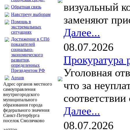
визуальный к
Обратная связь
Навстречу выборам
заменяют прис
Помощь в
экстремальных
Далее...
ситуациях
Достижение в СПб
08.07.2026
показателей
социально-
экономического
Прокуратура 
развития,
определенных
Уголовная отв
Президентом РФ
Архив
что за неупла
Адрес органов местного
самоуправления
внутригородского
соответствии 
муниципального
образования города
Далее...
федерального значения
Санкт-Петербурга
поселок Смолячково
08.07.2026