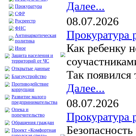
Далее...
Прокуратура
CФР
08.07.2026
Росреестр
ФНС
Прокуратура 
Антинаркотическая
политика
Как ребенку н
Иное
Защита населения и
соучастникам
территорий от ЧС
Открытые данные
Так появился 
Благоустройство
Противодействие
Далее...
коррупции
Развитие малого
08.07.2026
предпринимательства
Опека и
Прокуратура 
попечительство
Обращения граждан
Безопасность
Проект «Комфортная
городская среда»