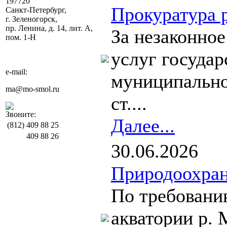
197720
Прокуратура 
Санкт-Петербург,
г. Зеленогорск,
пр. Ленина, д. 14, лит. А,
За незаконно
пом. 1-Н
услуг госуда
e-mail:
муниципально
ma@mo-smol.ru
ст....
Звоните:
Далее...
(812)
409 88 25
409 88 26
30.06.2026
Природоохран
По требовани
акватории р.