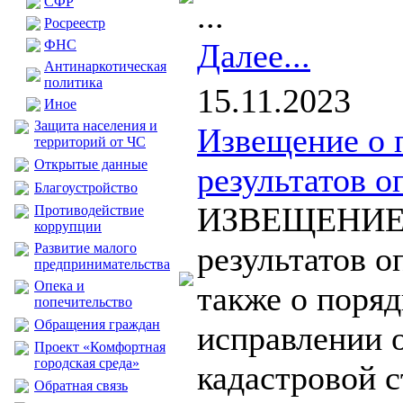
CФР
...
Росреестр
ФНС
Далее...
Антинаркотическая
политика
15.11.2023
Иное
Защита населения и
Извещение о 
территорий от ЧС
Открытые данные
результатов о
Благоустройство
ИЗВЕЩЕНИЕ о
Противодействие
коррупции
Развитие малого
результатов о
предпринимательства
Опека и
также о поряд
попечительство
Обращения граждан
исправлении 
Проект «Комфортная
городская среда»
кадастровой 
Обратная связь