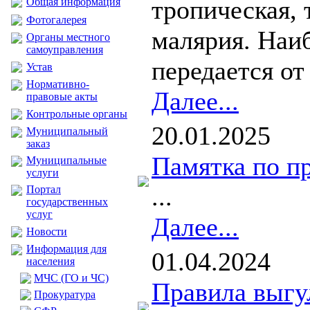
тропическая, 
Общая информация
Фотогалерея
малярия. Наиб
Органы местного
самоуправления
передается от
Устав
Нормативно-
Далее...
правовые акты
Контрольные органы
20.01.2025
Муниципальный
заказ
Памятка по п
Муниципальные
услуги
...
Портал
государственных
услуг
Далее...
Новости
Информация для
01.04.2024
населения
МЧС (ГО и ЧС)
Правила выгу
Прокуратура