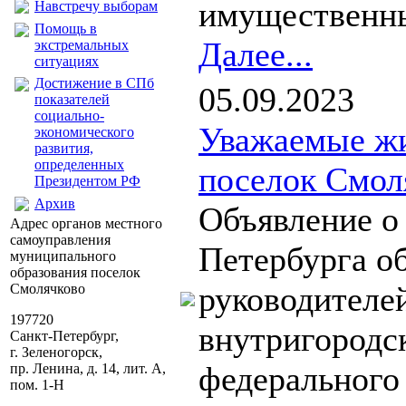
имущественны
Навстречу выборам
Помощь в
Далее...
экстремальных
ситуациях
Достижение в СПб
05.09.2023
показателей
социально-
Уважаемые жи
экономического
развития,
определенных
поселок Смол
Президентом РФ
Архив
Объявление о
Адрес органов местного
самоуправления
Петербурга о
муниципального
образования поселок
руководителе
Смолячково
197720
внутригородс
Санкт-Петербург,
г. Зеленогорск,
федерального
пр. Ленина, д. 14, лит. А,
пом. 1-Н