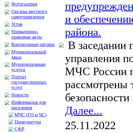
предупрежден
Фотогалерея
Органы местного
и обеспечени
самоуправления
Устав
района.
Нормативно-
правовые акты
В заседании 
Контрольные органы
Муниципальный
управления п
заказ
Муниципальные
МЧС России п
услуги
Портал
рассмотрены 
государственных
услуг
безопасности 
Новости
Информация для
Далее...
населения
МЧС (ГО и ЧС)
25.11.2022
Прокуратура
CФР