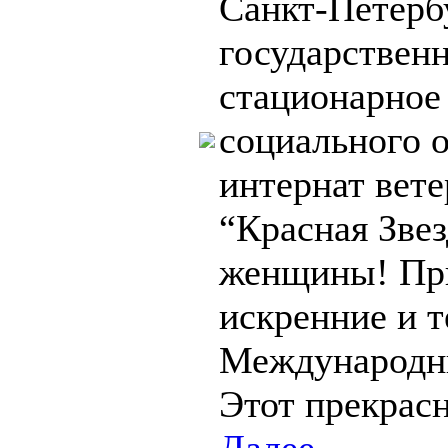
Санкт-Петерб
государствен
стационарное
социального 
интернат вете
“Красная Зве
женщины! Пр
искренние и т
Международн
Этот прекрасн