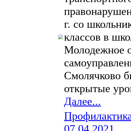
правонаруше
г. со школьн
классов в шк
Молодежное о
самоуправлен
Смолячково б
открытые урок
Далее...
Профилактика
07.04.2021