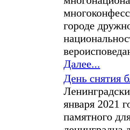
многонациона
многоконфесс
городе дружн
национальнос
вероисповедан
Далее...
День снятия б
Ленинградск
января 2021 го
памятного дл
ленинградца д