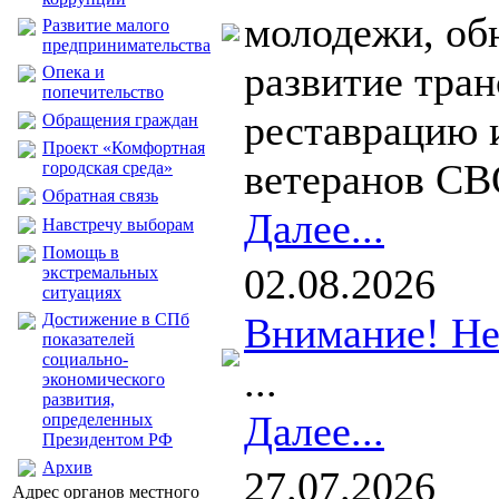
молодежи, об
Развитие малого
предпринимательства
развитие тра
Опека и
попечительство
реставрацию 
Обращения граждан
Проект «Комфортная
ветеранов СВО
городская среда»
Обратная связь
Далее...
Навстречу выборам
Помощь в
02.08.2026
экстремальных
ситуациях
Достижение в СПб
Внимание! Не
показателей
социально-
...
экономического
развития,
Далее...
определенных
Президентом РФ
Архив
27.07.2026
Адрес органов местного