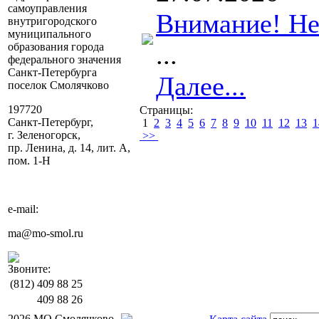
самоуправления
Внимание! Не
внутригородского
муниципального
...
образования города
федерального значения
Санкт-Петербурга
Далее...
поселок Смолячково
197720
Страницы:
Санкт-Петербург,
1
2
3
4
5
6
7
8
9
10
11
12
13
1
г. Зеленогорск,
>>
пр. Ленина, д. 14, лит. А,
пом. 1-Н
e-mail:
ma@mo-smol.ru
Звоните:
(812)
409 88 25
409 88 26
2026 МО Смолячково