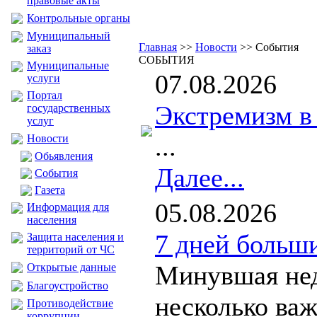
правовые акты
Контрольные органы
Муниципальный
Главная
>>
Новости
>> События
заказ
СОБЫТИЯ
Муниципальные
07.08.2026
услуги
Портал
Экстремизм в 
государственных
услуг
...
Новости
Обьявления
Далее...
События
Газета
05.08.2026
Информация для
населения
7 дней больш
Защита населения и
территорий от ЧС
Минувшая нед
Открытые данные
Благоустройство
несколько ва
Противодействие
коррупции