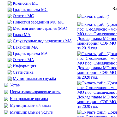
Комиссии МС
Вл
График приема МС
Отчеты МС
Повестки заседаний МС МО
Местная администрация (МА)
Глава МА
Доклад главы МО пос
Структурные подразделения МА
мониторинг СЭР МО 
Вакансии МА
за 2019 год.
График приема МА
Отчеты МА
Информация
Доклад главы МО пос
Статистика
мониторинг СЭР МО 
за 2020 год.
Муниципальная служба
Устав
Нормативно-правовые акты
Доклад главы МО пос
Контрольные органы
мониторинг СЭР МО 
Муниципальный заказ
за 2020 год.
Муниципальные услуги