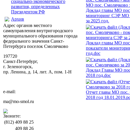
социально-экономического
развития, определенных
Доклад главы МО пос
Президентом РФ
мониторинг СЭР МО 
Архив
за 2025 год.
Адрес органов местного
самоуправления внутригородского
муниципального образования города
федерального значения Санкт-
Доклад главы МО пос
Петербурга поселок Смолячково
показатели монитори
год.doc
197720
Санкт-Петербург,
г. Зеленогорск,
Доклад Главы МО пос
пр. Ленина, д. 14, лит. А, пом. 1-Н
2018 год.doc
e-mail:
Отчет главы МО пос.
2018 год 18.01.2019.p
ma@mo-smol.ru
Звоните:
(812)
409 88 25
409 88 26