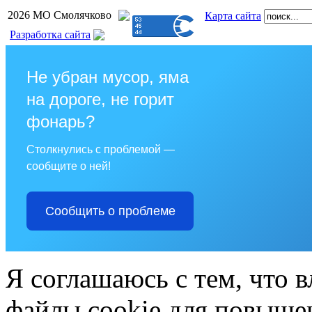
2026 МО Смолячково
Карта сайта
Разработка сайта
Не убран мусор, яма
на дороге, не горит
фонарь?
Столкнулись с проблемой —
сообщите о ней!
Сообщить о проблеме
Я соглашаюсь с тем, что в
файлы cookie для повышен