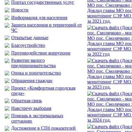
Портал государственных услуг
Новости
Доклад главы МО пос
мониторинг СЭР МО 
Информация для населения
за 2021 год.
Защита населения и территорий от
ЧС
Открытые данные
Доклад главы МО пос
Благоустройство
мониторинг СЭР МО 
Противодействие коррупции
за 2022 год
Развитие малого
предпринимательства
Опека и попечительство
Доклад главы МО пос
Обращения граждан
мониторинг СЭР МО 
за 2023 год.
Проект «Комфортная городская
среда»
Обратная связь
Навстречу выборам
Доклад главы МО пос
мониторинг СЭР МО 
Помощь в экстремальных
за 2024 год.
ситуациях
Достижение в СПб показателей