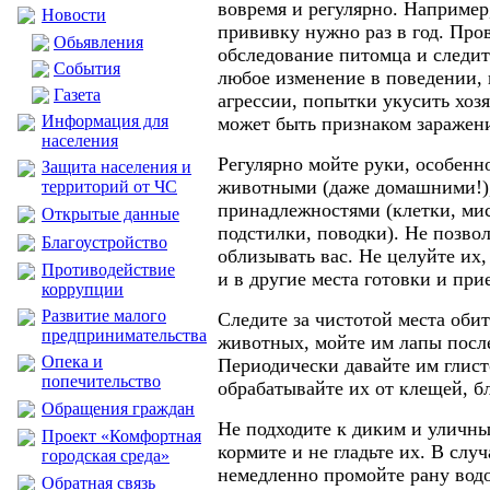
вовремя и регулярно. Например
Новости
прививку нужно раз в год. Про
Обьявления
обследование питомца и следите
События
любое изменение в поведении,
Газета
агрессии, попытки укусить хоз
Информация для
может быть признаком заражен
населения
Регулярно мойте руки, особенно
Защита населения и
животными (даже домашними!),
территорий от ЧС
принадлежностями (клетки, мис
Открытые данные
подстилки, поводки). Не позв
Благоустройство
облизывать вас. Не целуйте их
Противодействие
и в другие места готовки и пр
коррупции
Развитие малого
Следите за чистотой места об
предпринимательства
животных, мойте им лапы посл
Опека и
Периодически давайте им глист
попечительство
обрабатывайте их от клещей, б
Обращения граждан
Не подходите к диким и уличн
Проект «Комфортная
кормите и не гладьте их. В слу
городская среда»
немедленно промойте рану вод
Обратная связь