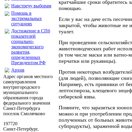
кратчайшие сроки обратитесь 
Навстречу выборам
помощью.
Помощь в
экстремальных
Если у вас на даче есть песочн
ситуациях
закрытой, чтобы животные не и
Достижение в СПб
туалет.
показателей
социально-
При проведении сельскохозяйс
экономического
животноводческих работ испол
развития,
(в том числе маски или ватно-
определенных
перчатки или рукавицы).
Президентом РФ
Архив
Против некоторых возбудителе
Адрес органов местного
(для людей), позволяющие сниз
самоуправления
Например, есть прививки от бе
внутригородского
лептоспироза, клещевого энцеф
муниципального
сибирской язвы.
образования города
федерального значения
Помните, что заразиться зоон
Санкт-Петербурга
можно и при употреблении про
поселок Смолячково
полученных от больных животны
197720
субпродукты), зараженной воды
Санкт-Петербург,