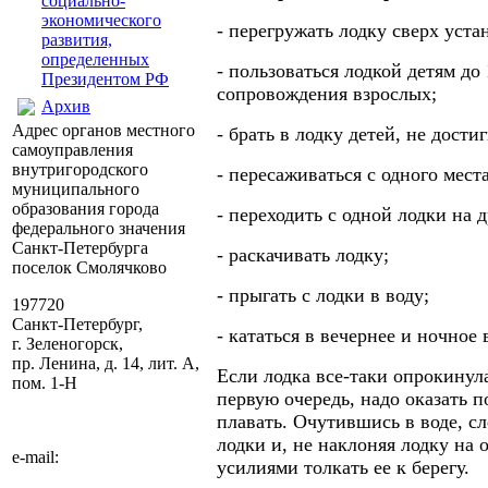
социально-
экономического
- перегружать лодку сверх уст
развития,
определенных
- пользоваться лодкой детям до 
Президентом РФ
сопровождения взрослых;
Архив
Адрес органов местного
- брать в лодку детей, не дости
самоуправления
внутригородского
- пересаживаться с одного места
муниципального
образования города
- переходить с одной лодки на 
федерального значения
Санкт-Петербурга
- раскачивать лодку;
поселок Смолячково
- прыгать с лодки в воду;
197720
Санкт-Петербург,
- кататься в вечернее и ночное 
г. Зеленогорск,
пр. Ленина, д. 14, лит. А,
Если лодка все-таки опрокинула
пом. 1-Н
первую очередь, надо оказать
плавать. Очутившись в воде, сл
лодки и, не наклоняя лодку на 
e-mail:
усилиями толкать ее к берегу.