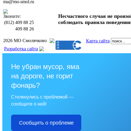
ma@mo-smol.ru
Несчастного случая не произой
Звоните:
соблюдать правила поведения 
(812)
409 88 25
409 88 26
2026 МО Смолячково
Карта сайта
Разработка сайта
Не убран мусор, яма
на дороге, не горит
фонарь?
Столкнулись с проблемой —
сообщите о ней!
Сообщить о проблеме