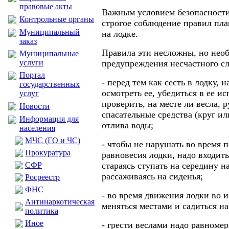
правовые акты
Важным условием безопасности 
Контрольные органы
строгое соблюдение правил пл
Муниципальный
на лодке.
заказ
Правила эти несложны, но нео
Муниципальные
услуги
предупреждения несчастного сл
Портал
- перед тем как сесть в лодку, 
государственных
осмотреть ее, убедиться в ее и
услуг
проверить, на месте ли весла, 
Новости
спасательные средства (круг ил
Информация для
отлива воды;
населения
МЧС (ГО и ЧС)
- чтобы не нарушать во время 
Прокуратура
равновесия лодки, надо входить
CФР
стараясь ступать на середину н
рассаживаясь на сиденья;
Росреестр
ФНС
- во время движения лодки во 
Антинаркотическая
меняться местами и садиться на
политика
Иное
- грести веслами надо равноме