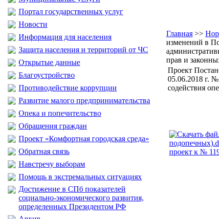
Портал государственных услуг
Новости
Главная
>>
Нор
Информация для населения
изменений в По
Защита населения и территорий от ЧС
административн
прав и законны
Открытые данные
Проект Постан
Благоустройство
05.06.2018 г. 
Противодействие коррупции
содействия оп
Развитие малого предпринимательства
Опека и попечительство
Обращения граждан
Проект «Комфортная городская среда»
Обратная связь
проект к № 11
Навстречу выборам
Помощь в экстремальных ситуациях
Достижение в СПб показателей
социально-экономического развития,
определенных Президентом РФ
Архив