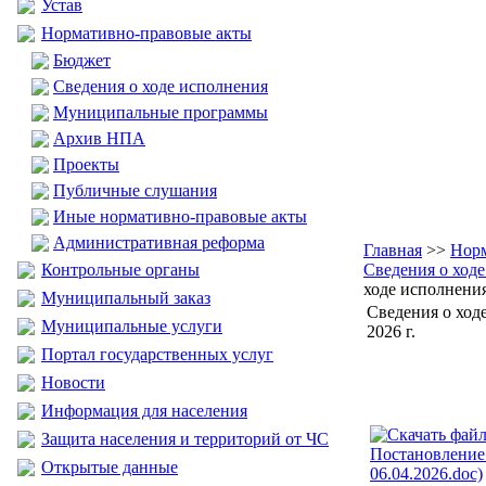
Устав
Нормативно-правовые акты
Бюджет
Сведения о ходе исполнения
Муниципальные программы
Архив НПА
Проекты
Публичные слушания
Иные нормативно-правовые акты
Административная реформа
Главная
>>
Норм
Контрольные органы
Сведения о ход
ходе исполнения
Муниципальный заказ
Сведения о ход
Муниципальные услуги
2026 г.
Портал государственных услуг
Новости
Информация для населения
Защита населения и территорий от ЧС
Открытые данные