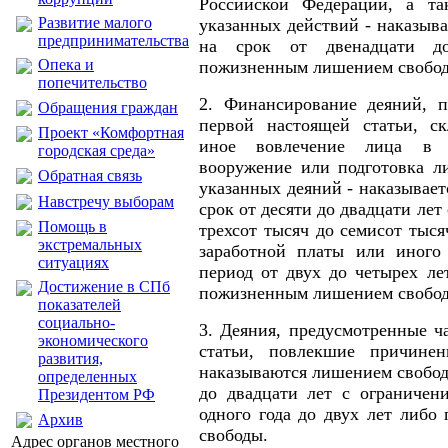
Российской Федерации, а та
Развитие малого
указанных действий - наказыв
предпринимательства
на срок от двенадцати д
Опека и
пожизненным лишением свобо
попечительство
2. Финансирование деяний, п
Обращения граждан
первой настоящей статьи, ск
Проект «Комфортная
иное вовлечение лица в 
городская среда»
вооружение или подготовка л
Обратная связь
указанных деяний - наказывае
Навстречу выборам
срок от десяти до двадцати лет
Помощь в
трехсот тысяч до семисот тыся
экстремальных
заработной платы или иного 
ситуациях
период от двух до четырех ле
Достижение в СПб
пожизненным лишением свобо
показателей
социально-
3. Деяния, предусмотренные ч
экономического
статьи, повлекшие причинен
развития,
наказываются лишением свобод
определенных
до двадцати лет с ограничен
Президентом РФ
одного года до двух лет либ
Архив
свободы.
Адрес органов местного