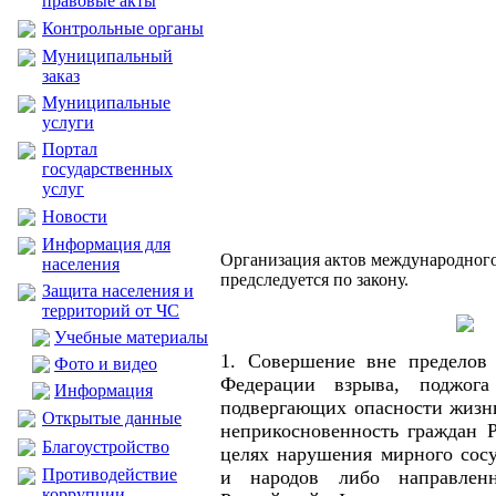
правовые акты
Контрольные органы
Муниципальный
заказ
Муниципальные
услуги
Портал
государственных
услуг
Новости
Информация для
Организация актов международного
населения
предследуется по закону.
Защита населения и
территорий от ЧС
Учебные материалы
1. Совершение вне пределов 
Фото и видео
Федерации взрыва, поджог
Информация
подвергающих опасности жизнь
Открытые данные
неприкосновенность граждан 
Благоустройство
целях нарушения мирного сосу
Противодействие
и народов либо направлен
коррупции