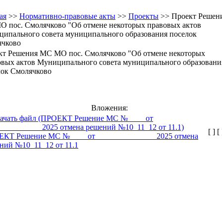
ая
>>
Нормативно-правовые акты
>>
Проекты
>> Проект Решен
 пос. Смолячково "Об отмене некоторых правовых актов
ипального совета муниципального образования поселок
ячково
кт Решения МС МО пос. Смолячково "Об отмене некоторых
овых актов Муниципального совета муниципального образовани
лок Смолячково
Вложения:
[ ]
[ 
КТ Решение МС №____ от _______________2025 отмена
ний №10_11_12 от 11.1