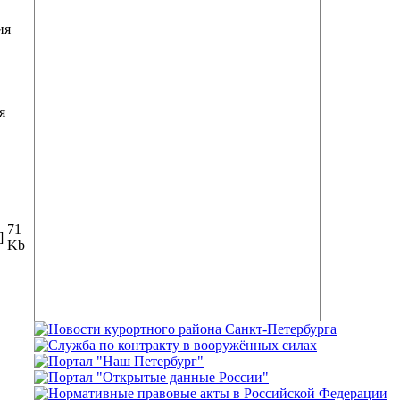
ия
я
71
]
Kb