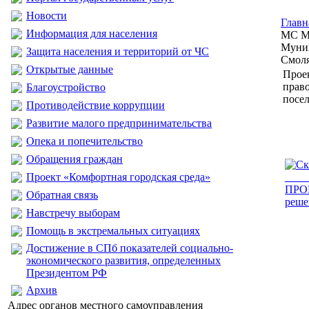
Новости
Главн
Информация для населения
МС МО
Муниц
Защита населения и территорий от ЧС
Смол
Открытые данные
Прое
прав
Благоустройство
посе
Противодействие коррупции
Развитие малого предпринимательства
Опека и попечительство
Обращения граждан
Проект «Комфортная городская среда»
ПРОЕ
Обратная связь
реше
Навстречу выборам
Помощь в экстремальных ситуациях
Достижение в СПб показателей социально-
экономического развития, определенных
Президентом РФ
Архив
Адрес органов местного самоуправления