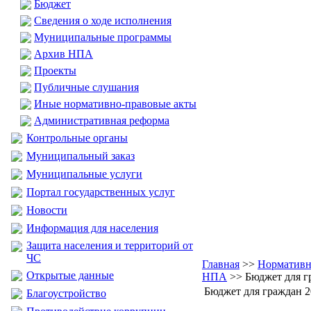
Бюджет
Сведения о ходе исполнения
Муниципальные программы
Архив НПА
Проекты
Публичные слушания
Иные нормативно-правовые акты
Административная реформа
Контрольные органы
Муниципальный заказ
Муниципальные услуги
Портал государственных услуг
Новости
Информация для населения
Защита населения и территорий от
ЧС
Главная
>>
Нормативн
Открытые данные
НПА
>> Бюджет для г
Бюджет для граждан 2
Благоустройство