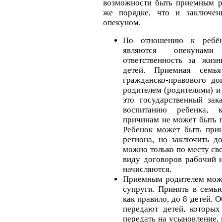
возможности быть приемным р
же порядке, что и заключен
опекуном.
По отношению к ребён
являются опекуна
ответственность за жиз
детей. Приемная семь
гражданско-правового д
родителем (родителями) и
это государственный зак
воспитанию ребенка, 
причинам не может быть 
Ребенок может быть при
региона, но заключить д
можно только по месту св
виду договоров рабочий 
начисляются.
Приемным родителем може
супруги. Принять в семь
как правило, до 8 детей.
передают детей, которы
передать на усыновление,