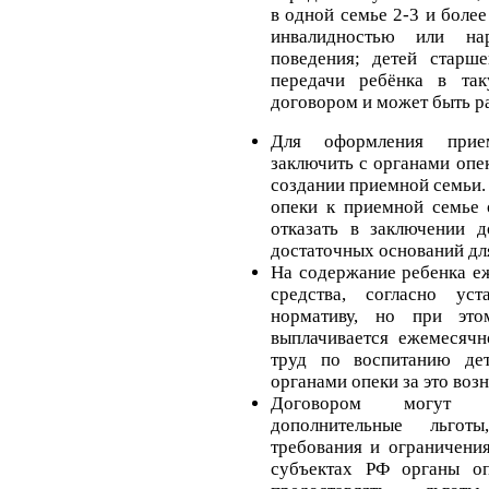
в одной семье 2-3 и более
инвалидностью или на
поведения; детей старше
передачи ребёнка в та
договором и может быть р
Для оформления прие
заключить с органами опе
создании приемной семьи.
опеки к приемной семье 
отказать в заключении д
достаточных оснований для
На содержание ребенка е
средства, согласно ус
нормативу, но при эт
выплачивается ежемесячн
труд по воспитанию дет
органами опеки за это воз
Договором могут б
дополнительные льго
требования и ограничени
субъектах РФ органы о