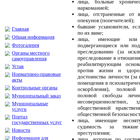
лица, больные хрониче
наркоманией;
лица, отстраненные от 
опекунов (попечителей);
бывшие усыновители, ес
Главная
по их вине;
Общая информация
лица, имеющие или 
Фотогалерея
подвергающиеся или под
преследованию (за искл
Органы местного
преследование в отношен
самоуправления
реабилитирующим основ
Устав
против жизни и здоро
Нормативно-правовые
достоинства личности (за
акты
помещения в психиатричес
Контрольные органы
оскорбления), половой
половой свободы личн
Муниципальный заказ
несовершеннолетних, 
Муниципальные
общественной нравстве
услуги
общественной безопасност
Портал
лица, имеющие несня
государственных услуг
судимость за тяжки
Новости
преступления;
Информация для
лица, которые по состо