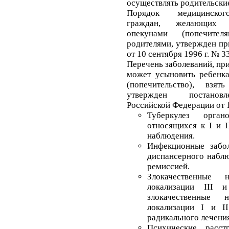
осуществлять родительские
Порядок медицинского
граждан, желающих с
опекунами (попечите
родителями, утвержден п
от 10 сентября 1996 г. № 33
Перечень заболеваний, пр
может усыновить ребенка
(попечительство), вз
утвержден постановл
Российской Федерации от 1
Туберкулез орг
относящихся к I и I
наблюдения.
Инфекционные забо
диспансерного наблю
ремиссией.
Злокачественные 
локализации III 
злокачественные 
локализации I и I
радикального лечения
Психические расст