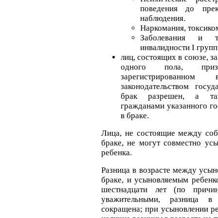
поведения до прек
наблюдения.
Наркомания, токсиком
Заболевания и 
инвалидности I групп
лиц, состоящих в союзе, 
одного пола, при
зарегистрированно
законодательством госуд
брак разрешен, а та
гражданами указанного го
в браке.
Лица, не состоящие между соб
браке, не могут совместно ус
ребенка.
Разница в возрасте между усын
браке, и усыновляемым ребенк
шестнадцати лет (по причи
уважительными, разница в
сокращена; при усыновлении р