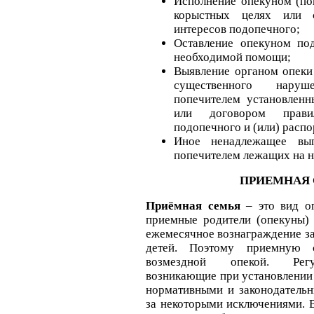
Исполнение опекуном (по
корыстных целях или
интересов подопечного;
Оставление опекуном по
необходимой помощи;
Выявление органом опеки
существенного нару
попечителем установлен
или договором прав
подопечного и (или) расп
Иное ненадлежащее вы
попечителем лежащих на н
ПРИЕМНАЯ
Приёмная семья
– это вид оп
приемные родители (опекуны) 
ежемесячное вознаграждение за
детей. Поэтому приемную 
возмездной опекой. Регу
возникающие при установлении
нормативными и законодательн
за некоторыми исключениями. В