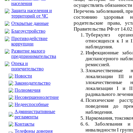
населения
осуществлять обязанности
Защита населения и
Перечень заболеваний, пр
территорий от ЧС
состоянию здоровья н
родительские права, ус
Открытые данные
Правительства РФ от 14.02
Благоустройство
Туберкулез орг
Противодействие
относящихся к I и I
коррупции
наблюдения.
Развитие малого
Инфекционные забо
предпринимательства
диспансерного наблю
Опека и
ремиссией.
попечительство
Злокачественные 
Новости
локализации III 
злокачественные 
Законодательство
локализации I и I
Полномочия
радикального лечения
Несовершеннолетние
Психические расст
Недееспособные
поведения до прек
Административные
наблюдения.
регламенты
Наркомания, токсиком
6. Заболевания и
Контакты
инвалидности I групп
Телефоны доверия