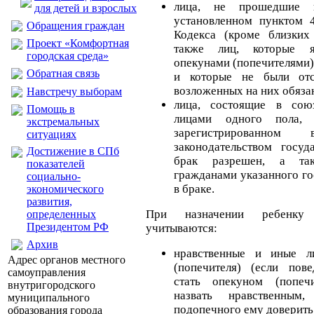
лица, не прошедшие п
для детей и взрослых
установленном пунктом 
Обращения граждан
Кодекса (кроме близких
Проект «Комфортная
также лиц, которые я
городская среда»
опекунами (попечителями)
Обратная связь
и которые не были отс
возложенных на них обяза
Навстречу выборам
лица, состоящие в сою
Помощь в
лицами одного пола,
экстремальных
зарегистрированно
ситуациях
законодательством госуд
Достижение в СПб
брак разрешен, а та
показателей
гражданами указанного го
социально-
в браке.
экономического
развития,
При назначении ребенку 
определенных
Президентом РФ
учитываются:
Архив
нравственные и иные л
Адрес органов местного
(попечителя) (если пов
самоуправления
стать опекуном (попеч
внутригородского
назвать нравственным
муниципального
подопечного ему доверить 
образования города