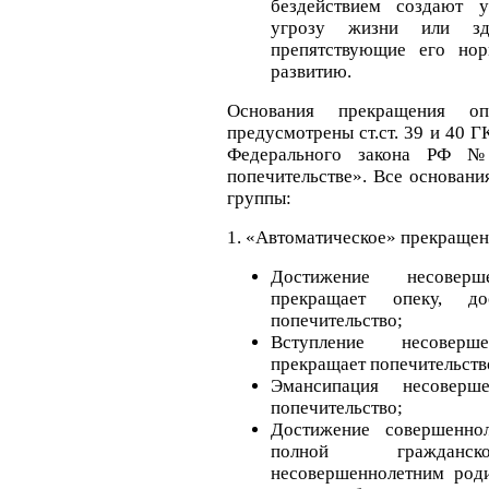
бездействием создают у
угрозу жизни или зд
препятствующие его но
развитию.
Основания прекращения оп
предусмотрены ст.ст. 39 и 40 ГК
Федерального закона РФ 
попечительстве». Все основани
группы:
1. «Автоматическое» прекращен
Достижение несовер
прекращает опеку, 
попечительство;
Вступление несовер
прекращает попечительств
Эмансипация несоверше
попечительство;
Достижение совершенно
полной гражданск
несовершеннолетним род