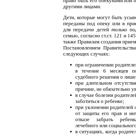
право быть его опекунами или 
другими лицами.
Дети, которые могут быть усын
переданы под опеку или в пр
для передачи детей
только
под
семью, согласно ст.ст. 121 и 14
также Правилам создания прие
Постановлением Правительств
следующих случаях:
при ограничении родителе
в течение 6 месяцев п
судебного решения о лише
при длительном отсутств
причине, не обязательно у
в случае болезни родителе
заботиться о ребенке;
при уклонении родителей 
от защиты его прав и ин
отказе забрать ребенк
лечебного или социальног
в ситуациях, когда родит