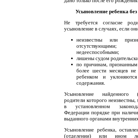
дано только после его рождения
Усыновление ребенка без
Не требуется согласие род
усыновление в случаях, если он
неизвестны или приз
отсутствующими;
недееспособными;
лишены судом родительски
по причинам, признанным
более шести месяцев не
ребенком и уклоняютс
содержания.
Усыновление найденного (
родители которого неизвестны,
в установленном законода
Федерации порядке при наличи
выданного органами внутренних
Усыновление ребенка, оставл
(отделении) или ином леч