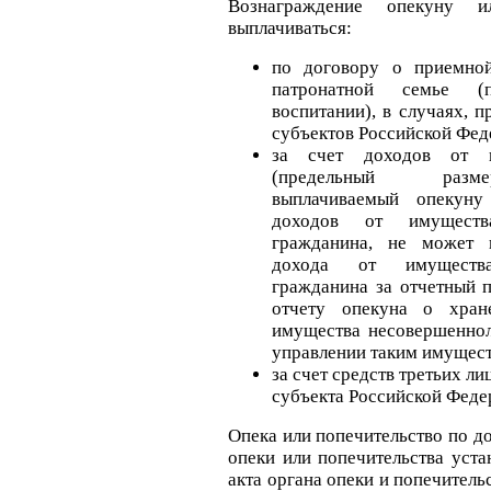
Вознаграждение опекуну 
выплачиваться:
по договору о приемно
патронатной семье (п
воспитании), в случаях, 
субъектов Российской Фед
за счет доходов от и
(предельный разме
выплачиваемый опекун
доходов от имущества
гражданина, не может 
дохода от имущества
гражданина за отчетный 
отчету опекуна о хран
имущества несовершеннол
управлении таким имущест
за счет средств третьих ли
субъекта Российской Феде
Опека или попечительство по д
опеки или попечительства уста
акта органа опеки и попечитель