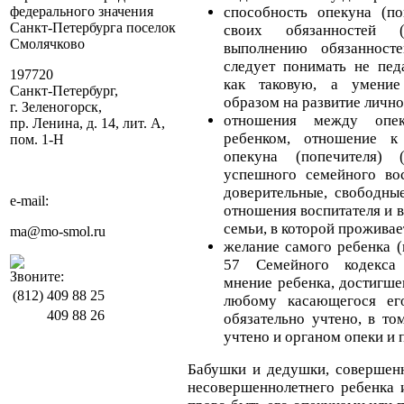
федерального значения
способность опекуна (п
Санкт-Петербурга поселок
своих обязанностей 
Смолячково
выполнению обязанносте
следует понимать не пед
197720
как таковую, а умение
Санкт-Петербург,
образом на развитие лично
г. Зеленогорск,
отношения между опек
пр. Ленина, д. 14, лит. А,
ребенком, отношение к
пом. 1-Н
опекуна (попечителя) 
успешного семейного во
доверительные, свободны
e-mail:
отношения воспитателя и в
семьи, в которой проживае
ma@mo-smol.ru
желание самого ребенка (
57 Семейного кодекса
Звоните:
мнение ребенка, достигшег
(812)
409 88 25
любому касающегося ег
409 88 26
обязательно учтено, в т
учтено и органом опеки и 
Бабушки и дедушки, совершенн
несовершеннолетнего ребенка