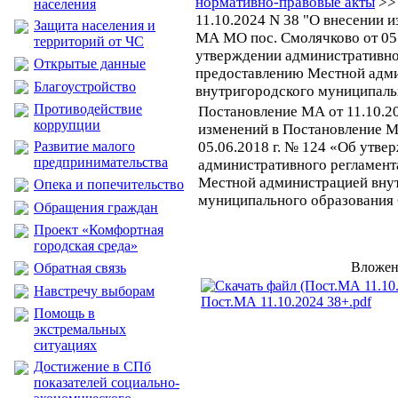
нормативно-правовые акты
>>
населения
11.10.2024 N 38 "О внесении 
Защита населения и
МА МО пос. Смолячково от 05.
территорий от ЧС
утверждении административно
Открытые данные
предоставлению Местной адм
Благоустройство
внутригородского муниципаль
Противодействие
Постановление МА от 11.10.2
коррупции
изменений в Постановление М
Развитие малого
05.06.2018 г. № 124 «Об утве
предпринимательства
административного регламент
Местной администрацией вну
Опека и попечительство
муниципального образования 
Обращения граждан
Проект «Комфортная
городская среда»
Вложен
Обратная связь
Навстречу выборам
Пост.МА 11.10.2024 38+.pdf
Помощь в
экстремальных
ситуациях
Достижение в СПб
показателей социально-