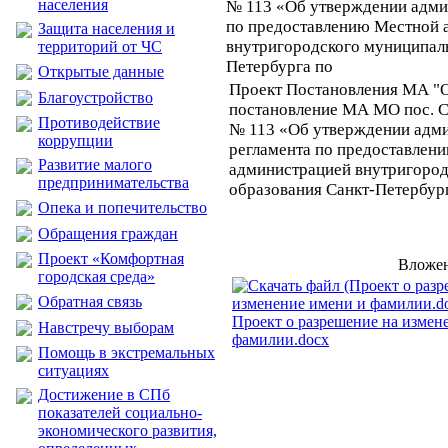
населения
№ 113 «Об утверждении адми
по предоставлению Местной 
Защита населения и
внутригородского муниципаль
территорий от ЧС
Петербурга по
Открытые данные
Проект Постановления МА "О
Благоустройство
постановление МА МО пос. См
Противодействие
№ 113 «Об утверждении адм
коррупции
регламента по предоставлен
Развитие малого
администрацией внутригород
предпринимательства
образования Санкт-Петербур
Опека и попечительство
Обращения граждан
Проект «Комфортная
Вложен
городская среда»
Обратная связь
Проект о разрешение на измен
Навстречу выборам
фамилии.docx
Помощь в экстремальных
ситуациях
Достижение в СПб
показателей социально-
экономического развития,