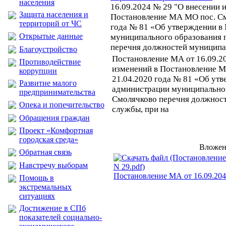
населения
16.09.2024 № 29 "О внесении 
Защита населения и
Постановление МА МО пос. См
территорий от ЧС
года № 81 «Об утверждении в
Открытые данные
муниципального образования 
перечня должностей муниципа
Благоустройство
Постановление МА от 16.09.2
Противодействие
изменений в Постановление М
коррупции
21.04.2020 года № 81 «Об ут
Развитие малого
администрации муниципальног
предпринимательства
Смолячково перечня должнос
Опека и попечительство
службы, при на
Обращения граждан
Проект «Комфортная
городская среда»
Вложен
Обратная связь
Навстречу выборам
Постановление МА от 16.09.204
Помощь в
экстремальных
ситуациях
Достижение в СПб
показателей социально-