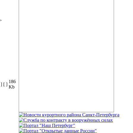
>
186
 ]
[ ]
Kb