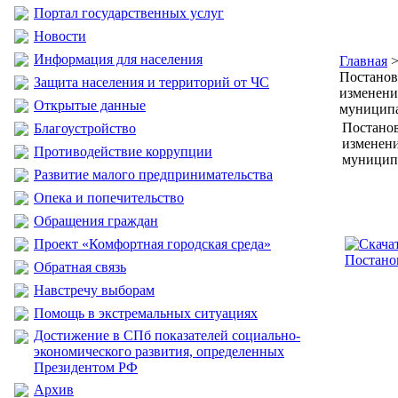
Портал государственных услуг
Новости
Информация для населения
Главная
Постанов
Защита населения и территорий от ЧС
изменени
Открытые данные
муниципа
Постанов
Благоустройство
изменени
Противодействие коррупции
муниципа
Развитие малого предпринимательства
Опека и попечительство
Обращения граждан
Проект «Комфортная городская среда»
Постано
Обратная связь
Навстречу выборам
Помощь в экстремальных ситуациях
Достижение в СПб показателей социально-
экономического развития, определенных
Президентом РФ
Архив