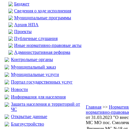
Бюджет
Сведения о ходе исполнения
Муниципальные программы
Архив НПА
Проекты
Публичные слушания
Иные нормативно-правовые акты
Административная реформа
Контрольные органы
Муниципальный заказ
Муниципальные услуги
Портал государственных услуг
Новости
Информация для населения
Защита населения и территорий от
Главная
>>
Норматив
ЧС
нормативно-правовы
Открытые данные
от 31.03.2023 "О вн
МС МО пос. Смолячков
Благоустройство
Решение МС №18 от 