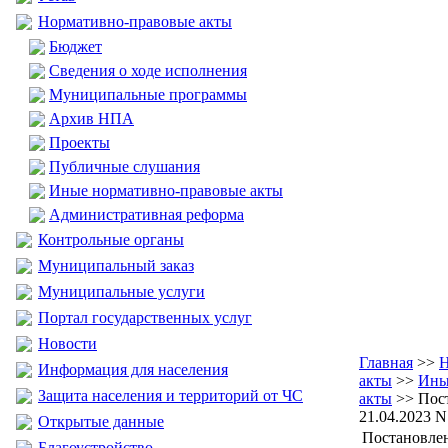
Нормативно-правовые акты
Бюджет
Сведения о ходе исполнения
Муниципальные программы
Архив НПА
Проекты
Публичные слушания
Иные нормативно-правовые акты
Административная реформа
Контрольные органы
Муниципальный заказ
Муниципальные услуги
Портал государственных услуг
Новости
Главная
>>
Н
Информация для населения
акты
>>
Ины
Защита населения и территорий от ЧС
акты
>> Пос
21.04.2023 N
Открытые данные
Постановлен
Благоустройство