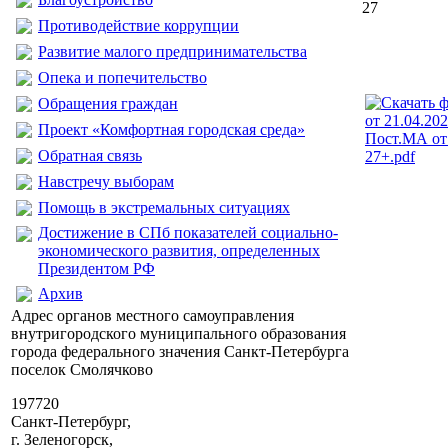
27
Противодействие коррупции
Развитие малого предпринимательства
Опека и попечительство
Обращения граждан
Проект «Комфортная городская среда»
Пост.МА от
Обратная связь
27+.pdf
Навстречу выборам
Помощь в экстремальных ситуациях
Достижение в СПб показателей социально-
экономического развития, определенных
Президентом РФ
Архив
Адрес органов местного самоуправления
внутригородского муниципального образования
города федерального значения Санкт-Петербурга
поселок Смолячково
197720
Санкт-Петербург,
г. Зеленогорск,