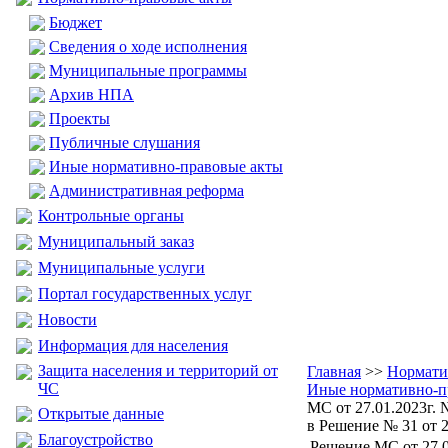
Бюджет
Сведения о ходе исполнения
Муниципальные программы
Архив НПА
Проекты
Публичные слушания
Иные нормативно-правовые акты
Административная реформа
Контрольные органы
Муниципальный заказ
Муниципальные услуги
Портал государственных услуг
Новости
Информация для населения
Защита населения и территорий от
Главная
>>
Нормати
ЧС
Иные нормативно-п
МС от 27.01.2023г.
Открытые данные
в Решение № 31 от 28
Благоустройство
Решение МС от 27.0