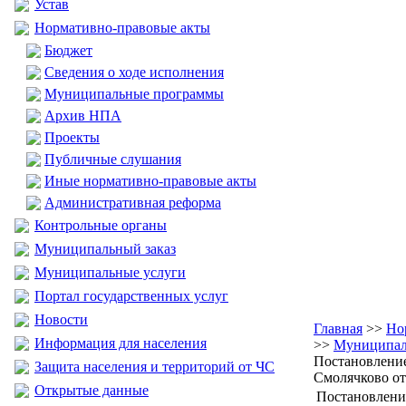
Устав
Нормативно-правовые акты
Бюджет
Сведения о ходе исполнения
Муниципальные программы
Архив НПА
Проекты
Публичные слушания
Иные нормативно-правовые акты
Административная реформа
Контрольные органы
Муниципальный заказ
Муниципальные услуги
Портал государственных услуг
Новости
Главная
>>
Но
Информация для населения
>>
Муниципал
Постановлени
Защита населения и территорий от ЧС
Смолячково от
Открытые данные
Постановлени