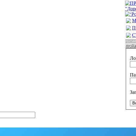
М
П
С
Ло
Па
За