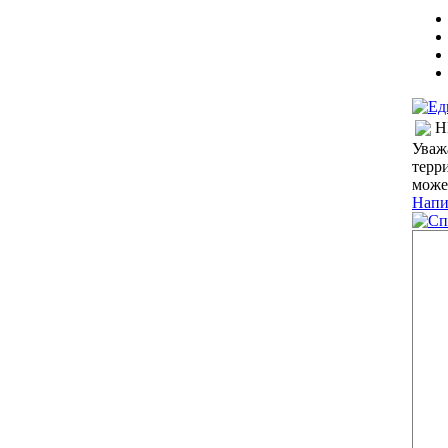
Н
Уваж
терр
може
Напи