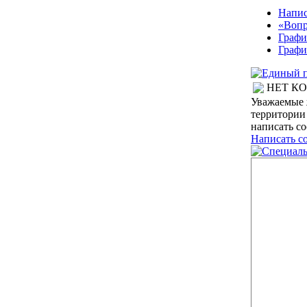
Напис
«Вопр
Графи
Графи
НЕТ К
Уважаемые 
территории
написать с
Написать с