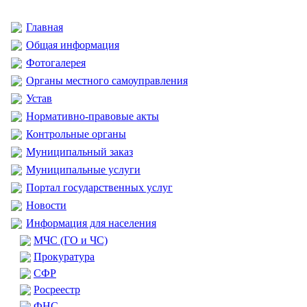
Главная
Общая информация
Фотогалерея
Органы местного самоуправления
Устав
Нормативно-правовые акты
Контрольные органы
Муниципальный заказ
Муниципальные услуги
Портал государственных услуг
Новости
Информация для населения
МЧС (ГО и ЧС)
Прокуратура
CФР
Росреестр
ФНС