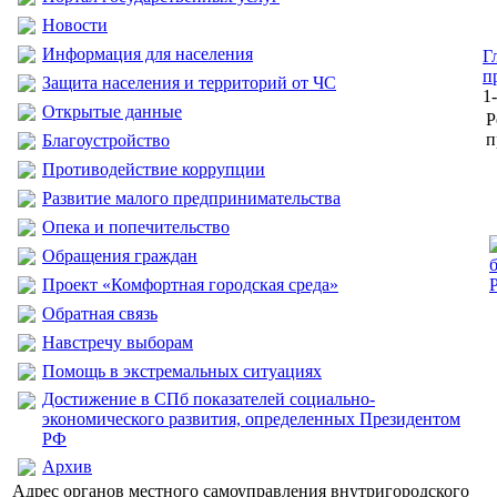
Новости
Информация для населения
Г
п
Защита населения и территорий от ЧС
1
Открытые данные
Р
п
Благоустройство
Противодействие коррупции
Развитие малого предпринимательства
Опека и попечительство
Обращения граждан
Проект «Комфортная городская среда»
Обратная связь
Навстречу выборам
Помощь в экстремальных ситуациях
Достижение в СПб показателей социально-
экономического развития, определенных Президентом
РФ
Архив
Адрес органов местного самоуправления внутригородского