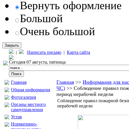
Вернуть оформление
Большой
Очень большой
Закрыть
|
Написать письмо
|
Карта сайта
Сегодня 07 августа, пятница
Главная
>>
Информация для на
Главная
ЧС)
>> Соблюдение правил пож
Общая информация
период нерабочей недели
Фотогалерея
Соблюдение правил пожарной безоп
Органы местного
нерабочей недели
самоуправления
Устав
Нормативно-