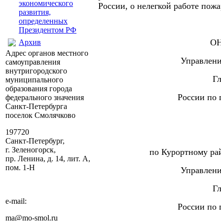
экономического
России, о нелегкой работе пож
развития,
определенных
Президентом РФ
ОН
Архив
Адрес органов местного
Управлени
самоуправления
внутригородского
Г
муниципального
образования города
России по 
федерального значения
Санкт-Петербурга
поселок Смолячково
197720
Санкт-Петербург,
г. Зеленогорск,
по Курортному рай
пр. Ленина, д. 14, лит. А,
пом. 1-Н
Управлени
Г
e-mail:
России по 
ma@mo-smol.ru