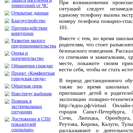
Защита населения и
При возникновении происше
территорий от ЧС
ситуаций следует незамедл
Открытые данные
единому телефону вызова экст
Благоустройство
номеру телефона пожарно-спас
101.
Противодействие
коррупции
Вместе с тем, во время школь
Развитие малого
родителям, что стоит разъясня
предпринимательства
безопасного поведения. Расска
Опека и
со спичками и зажигалками, х
попечительство
месте, покажите своим при
Обращения граждан
вести себя, чтобы не стать ист
Проект «Комфортная
городская среда»
В период дистанционного обу
Обратная связь
также во время школьных
приглашает детей и родителе
Навстречу выборам
экспозиции пожарно-техничес
Помощь в
http://вдпо.рф/virtual. Онла
экстремальных
городов Санкт-Петербурга, 
ситуациях
Сочи, Липецка, Оренбурга,
Достижение в СПб
Реутова, Кирова, Калуги, Тул
показателей
социально-
рассказывают о деятельнос