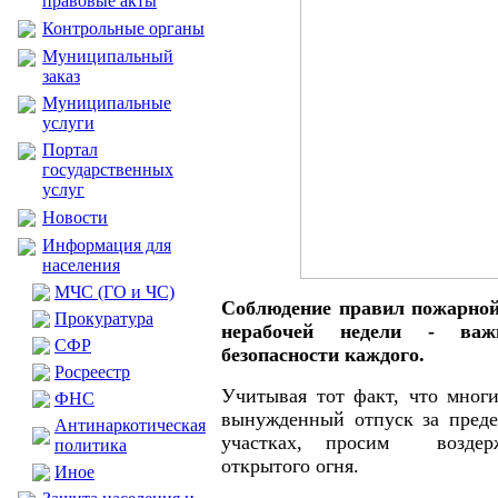
правовые акты
Контрольные органы
Муниципальный
заказ
Муниципальные
услуги
Портал
государственных
услуг
Новости
Информация для
населения
МЧС (ГО и ЧС)
Соблюдение правил пожарной 
Прокуратура
нерабочей недели - ва
CФР
безопасности каждого.
Росреестр
Учитывая тот факт, что многи
ФНС
вынужденный отпуск за преде
Антинаркотическая
участках, просим воздерж
политика
открытого огня.
Иное