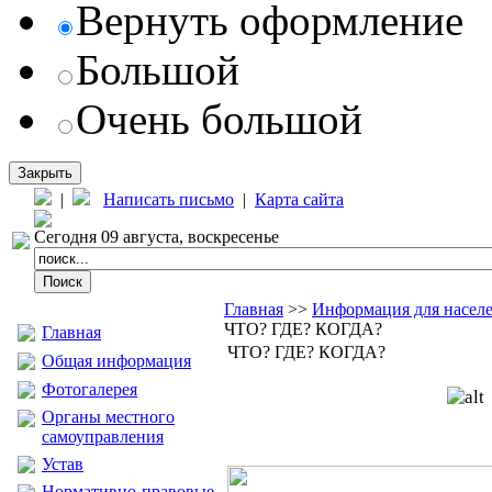
Вернуть оформление
Большой
Очень большой
Закрыть
|
Написать письмо
|
Карта сайта
Сегодня 09 августа, воскресенье
Главная
>>
Информация для насел
ЧТО? ГДЕ? КОГДА?
Главная
ЧТО? ГДЕ? КОГДА?
Общая информация
Фотогалерея
Органы местного
самоуправления
Устав
Нормативно-правовые