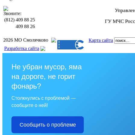
Управле
Звоните:
(812)
409 88 25
ГУ МЧС Росси
409 88 26
2026 МО Смолячково
Карта сайта
Разработка сайта
Не убран мусор, яма
на дороге, не горит
фонарь?
Столкнулись с проблемой —
сообщите о ней!
Сообщить о проблеме