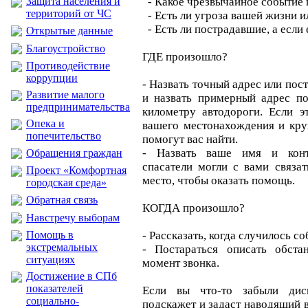
Защита населения и
- Какое чрезвычайное событие
территорий от ЧС
- Есть ли угроза вашей жизни
- Есть ли пострадавшие, а если е
Открытые данные
Благоустройство
ГДЕ произошло?
Противодействие
коррупции
- Назвать точный адрес или пос
Развитие малого
и назвать примерный адрес п
предпринимательства
километру автодороги. Если э
Опека и
вашего местонахождения и кру
попечительство
помогут вас найти.
- Назвать ваше имя и конт
Обращения граждан
спасатели могли с вами связа
Проект «Комфортная
место, чтобы оказать помощь.
городская среда»
Обратная связь
КОГДА произошло?
Навстречу выборам
Помощь в
- Рассказать, когда случилось со
экстремальных
- Постараться описать обста
ситуациях
момент звонка.
Достижение в СПб
показателей
Если вы что-то забыли дисп
социально-
подскажет и задаст наводящий 