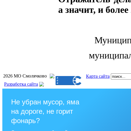
а значит, и бол
Муницип
муниципал
2026 МО Смолячково
Карта сайта
Разработка сайта
Не убран мусор, яма
на дороге, не горит
фонарь?