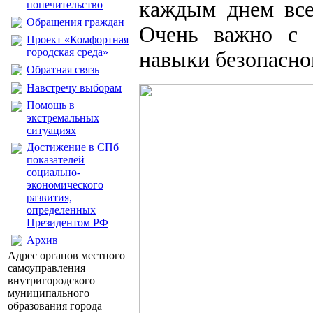
каждым днем все
попечительство
Обращения граждан
Очень важно с 
Проект «Комфортная
городская среда»
навыки безопасног
Обратная связь
Навстречу выборам
Помощь в
экстремальных
ситуациях
Достижение в СПб
показателей
социально-
экономического
развития,
определенных
Президентом РФ
Архив
Адрес органов местного
самоуправления
внутригородского
муниципального
образования города