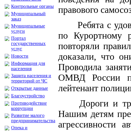
Контрольные органы
правового самосо
Муниципальный
заказ
Ребята с уд
Муниципальные
услуги
по Курортному р
Портал
государственных
повторяли правил
услуг
доказали, что о
Новости
Информация для
Проводила занят
населения
ОМВД России п
Защита населения и
территорий от ЧС
лейтенант полици
Открытые данные
Благоустройство
Дороги и тр
Противодействие
коррупции
Нашим детям пре
Развитие малого
предпринимательства
агрессивности а
Опека и