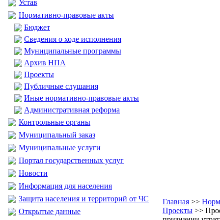
Устав
Нормативно-правовые акты
Бюджет
Сведения о ходе исполнения
Муниципальные программы
Архив НПА
Проекты
Публичные слушания
Иные нормативно-правовые акты
Административная реформа
Контрольные органы
Муниципальный заказ
Муниципальные услуги
Портал государственных услуг
Новости
Информация для населения
Защита населения и территорий от ЧС
Главная
>>
Норм
Проекты
>> Про
Открытые данные
признании утра