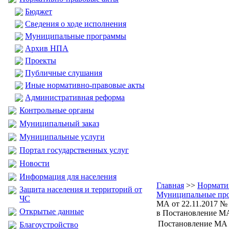
Бюджет
Сведения о ходе исполнения
Муниципальные программы
Архив НПА
Проекты
Публичные слушания
Иные нормативно-правовые акты
Административная реформа
Контрольные органы
Муниципальный заказ
Муниципальные услуги
Портал государственных услуг
Новости
Информация для населения
Главная
>>
Нормати
Защита населения и территорий от
Муниципальные пр
ЧС
МА от 22.11.2017 №
Открытые данные
в Постановление МА 
Постановление МА о
Благоустройство