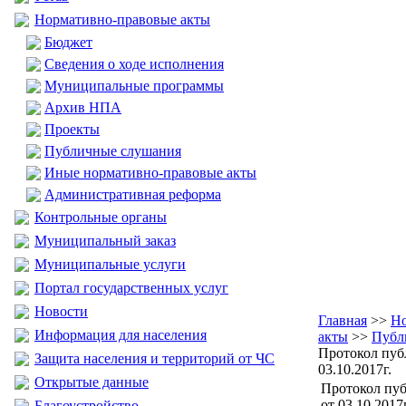
Нормативно-правовые акты
Бюджет
Сведения о ходе исполнения
Муниципальные программы
Архив НПА
Проекты
Публичные слушания
Иные нормативно-правовые акты
Административная реформа
Контрольные органы
Муниципальный заказ
Муниципальные услуги
Портал государственных услуг
Новости
Главная
>>
Но
Информация для населения
акты
>>
Публ
Протокол пуб
Защита населения и территорий от ЧС
03.10.2017г.
Открытые данные
Протокол пу
от 03.10.2017г
Благоустройство