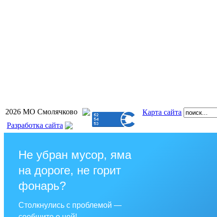
2026 МО Смолячково
Карта сайта
Разработка сайта
Не убран мусор, яма
на дороге, не горит
фонарь?
Столкнулись с проблемой —
сообщите о ней!