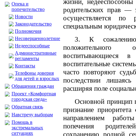
жизни, недееспособны
Опека и
родительских прав — 
попечительство
Новости
осуществляется по 
Законодательство
специальным юридичес
Полномочия
3. К сожалению
Несовершеннолетние
Недееспособные
положительного
Административные
воспитывающиеся в 
регламенты
воспитательные системы
Контакты
часто повторяют судь
Телефоны доверия
для детей и взрослых
последствии лишаясь
Обращения граждан
расширяя поле социальн
Проект «Комфортная
городская среда»
Основной принцип 
Обратная связь
признание приоритета 
Навстречу выборам
направлением работ
Помощь в
попечения родител
экстремальных
сохранению родной се
ситуациях