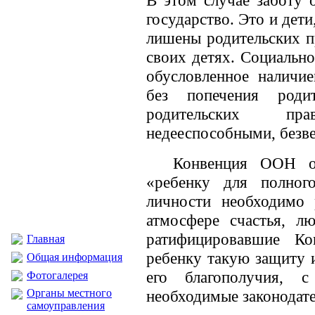
В этом случае заботу 
государство. Это и дет
лишены родительских пр
своих детях. Социально
обусловленное наличи
без попечения роди
родительских пр
недееспособными, безве
Конвенция ООН о 
«ребенку для полног
личности необходимо 
атмосфере счастья, л
ратифицировавшие Ко
Главная
ребенку такую защиту 
Общая информация
его благополучия, 
Фотогалерея
Органы местного
необходимые законодат
самоуправления