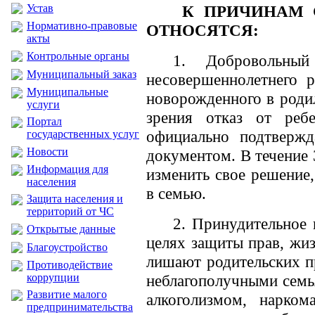
Устав
К ПРИЧИНАМ 
Нормативно-правовые
ОТНОСЯТСЯ:
акты
Контрольные органы
1. Добровольный
Муниципальный заказ
несовершеннолетнего р
Муниципальные
новорожденного в роди
услуги
зрения отказ от реб
Портал
официально подтвержд
государственных услуг
Новости
документом. В течение 
Информация для
изменить свое решение
населения
в семью.
Защита населения и
территорий от ЧС
2. Принудительное 
Открытые данные
целях защиты прав, жиз
Благоустройство
лишают родительских п
Противодействие
коррупции
неблагополучными семь
Развитие малого
алкоголизмом, нарком
предпринимательства