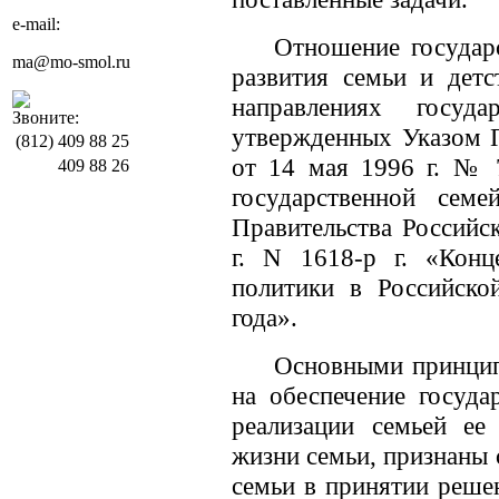
e-mail:
Отношение государ
ma@mo-smol.ru
развития семьи и дет
направлениях госуда
Звоните:
утвержденных Указом 
(812)
409 88 25
от 14 мая 1996 г. № 
409 88 26
государственной семе
Правительства Российс
г. N 1618-р г. «Конц
политики в Российско
года».
Основными принцип
на обеспечение госуд
реализации семьей ее
жизни семьи, признаны 
семьи в принятии решен