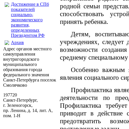
Достижение в СПб
родной семьи предста
показателей
способствовать устр
социально-
экономического
принять ребенка.
развития,
определенных
Детям, воспитыва
Президентом РФ
учреждениях, следует д
Архив
возможности создания
Адрес органов местного
самоуправления
среднему специальному
внутригородского
муниципального
Особенно важным я
образования города
федерального значения
явления социального си
Санкт-Петербурга поселок
Смолячково
Профилактика являе
197720
деятельности по прео
Санкт-Петербург,
Профилактика требует
г. Зеленогорск,
пр. Ленина, д. 14, лит. А,
приводит в действие 
пом. 1-Н
предотвратить воз
поставленные задачи.