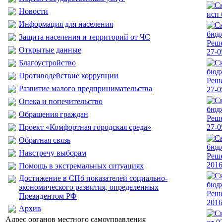
Новости
исп 
Информация для населения
Защита населения и территорий от ЧС
Реш
Открытые данные
27-0
Благоустройство
Противодействие коррупции
Реш
Развитие малого предпринимательства
27-0
Опека и попечительство
Обращения граждан
Реш
Проект «Комфортная городская среда»
27-0
Обратная связь
Навстречу выборам
Реш
2016
Помощь в экстремальных ситуациях
Достижение в СПб показателей социально-
экономического развития, определенных
Реш
Президентом РФ
2016
Архив
Адрес органов местного самоуправления