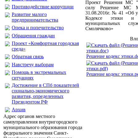
Проект Решения МС "
Противодействие коррупции
силу Решение МС М
31.08.2016г. № 41 «Об
Развитие малого
Кодексе этики и 
предпринимательства
муниципальных с
Опека и попечительство
Смолячково»
Обращения граждан
Вло
Проект «Комфортная городская
среда»
Решение кодекс этики.d
Обратная связь
Навстречу выборам
Помощь в экстремальных
Решение кодекс этики.p
ситуациях
Достижение в СПб показателей
социально-экономического
развития, определенных
Президентом РФ
Архив
Адрес органов местного
самоуправления внутригородского
муниципального образования города
федерального значения Санкт-