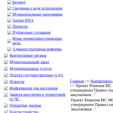
Бюджет
Сведения о ходе исполнения
Муниципальные программы
Архив НПА
Проекты
Публичные слушания
Иные нормативно-правовые
акты
Административная реформа
Контрольные органы
Муниципальный заказ
Муниципальные услуги
Портал государственных услуг
Главная
>>
Нормативно-
Новости
>> Проект Решения МС
Информация для населения
утверждении Правил оп
Защита населения и территорий
закупаемым .."
от ЧС
Проект Решения МС МО
утверждении Правил оп
Открытые данные
закупаемым .."
Благоустройство