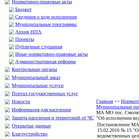
Нормативно-правовые акты
Бюджет
Сведения о ходе исполнения
Муниципальные программы
Архив НПА
Проекты
Публичные слушания
Иные нормативно-правовые акты
Административная реформа
Контрольные органы
Муниципальный заказ
Муниципальные услуги
Портал государственных услуг
Главная
>>
Нормати
Новости
Муниципальные пр
Информация для населения
МА МО пос. Смоляч
Защита населения и территорий от ЧС
"Об исполнении ве
Постановление МА
Открытые данные
15.02.2016 № 15 "
Благоустройство
ведомственных цел