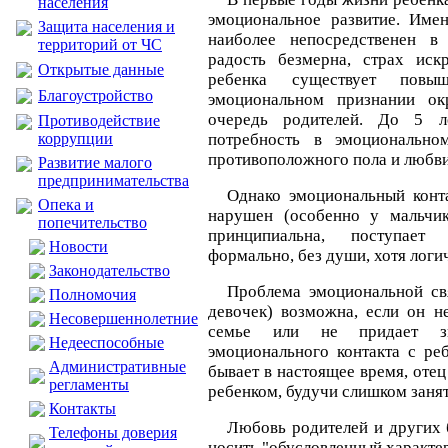
населения
эмоциональное развитие. Име
Защита населения и
наиболее непосредственен в
территорий от ЧС
радость безмерна, страх иск
Открытые данные
ребенка существует повы
Благоустройство
эмоциональном признании о
очередь родителей. До 5 л
Противодействие
коррупции
потребность в эмоционально
противоположного пола и любви
Развитие малого
предпринимательства
Однако эмоциональный конт
Опека и
нарушен (особенно у мальчик
попечительство
принципиальна, поступает
Новости
формально, без души, хотя логи
Законодательство
Проблема эмоциональной св
Полномочия
девочек) возможна, если он н
Несовершеннолетние
семье или не придает зн
Недееспособные
эмоционального контакта с ре
Административные
бывает в настоящее время, отец
регламенты
ребенком, будучи слишком занят
Контакты
Любовь родителей и других 
Телефоны доверия
носить "обусловленный характер