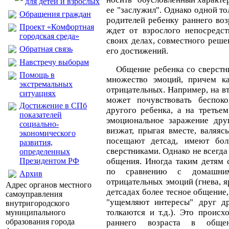
для детей и взрослых
ее "заслужил". Однако одной т
Обращения граждан
родителей ребенку раннего воз
Проект «Комфортная
ждет от взрослого непосредст
городская среда»
своих делах, совместного реше
Обратная связь
его достижений.
Навстречу выборам
Общение ребенка со сверстн
Помощь в
множество эмоций, причем ка
экстремальных
отрицательных. Например, на в
ситуациях
может почувствовать беспок
Достижение в СПб
другого ребенка, а на третье
показателей
эмоциональное заражение друг
социально-
визжат, прыгая вместе, валяяс
экономического
посещают детсад, имеют бо
развития,
сверстниками. Однако не всегда
определенных
Президентом РФ
общения. Иногда таким детям 
по сравнению с домашним
Архив
отрицательных эмоций (гнева, я
Адрес органов местного
детсадах более тесное общение, 
самоуправления
"ущемляют интересы" друг др
внутригородского
толкаются и т.д.). Это происх
муниципального
образования города
раннего возраста в обще