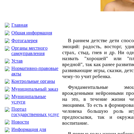
Главная
Общая информация
В раннем детстве дети спос
Фотогалерея
эмоций: радость, восторг, уди
Органы местного
страх, стыд, гнев и др. Ни од
самоуправления
назвать "хорошей" или "пл
Устав
вредной", так как ранее развити
Нормативно-правовые
развивающие игры, сказки, дет
акты
чему-то учит ребенка.
Контрольные органы
Фундаментальные эмо
Муниципальный заказ
врожденными нейронными прог
Муниципальные
на это, в течение жизни че
услуги
эмоциями. То есть в формиров
Портал
человека большую роль иг
государственных услуг
предпосылки, так и окружа
Новости
воспитание.
Информация для
В первые годы жизни ребенк