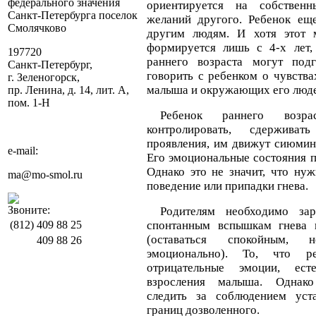
федерального значения
ориентируется на собствен
Санкт-Петербурга поселок
желаний другого. Ребенок ещ
Смолячково
другим людям. И хотя этот 
формируется лишь с 4-х лет,
197720
раннего возраста могут подг
Санкт-Петербург,
говорить с ребенком о чувств
г. Зеленогорск,
малыша и окружающих его люде
пр. Ленина, д. 14, лит. А,
пом. 1-Н
Ребенок раннего воз
контролировать, сдержива
проявления, им движут сиюмин
e-mail:
Его эмоциональные состояния 
Однако это не значит, что ну
ma@mo-smol.ru
поведение или припадки гнева.
Звоните:
Родителям необходимо за
(812)
409 88 25
спонтанным вспышкам гнева 
(оставаться спокойным, 
409 88 26
эмоционально). То, что р
отрицательные эмоции, ест
взросления малыша. Однак
следить за соблюдением уст
границ дозволенного.