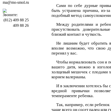
ma@mo-smol.ru
Сами по себе дурные привы
быть устранена причина, из-з
Звоните:
подобный метод самоуспокоени
(812)
409 88 25
Между родителями и ребен
409 88 26
присутствовать доверительны
близкий контакт и чуткость.
Не лишним будет обратить в
вполне возможно, что свою д
перенял у вас.
Чтобы нормализовать сон и п
вашего дитя, можно в изголов
холщевый мешочек с плодами х
корнем валерианы.
И в заключении хотелось бы с
вредной привычки позвол
темпераменте ребенка.
Так, например, если ребенок в
чаще всего он сосет палец или г