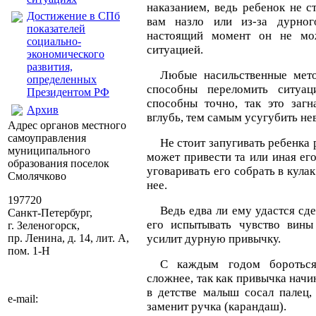
наказанием, ведь ребенок не с
Достижение в СПб
вам назло или из-за дурног
показателей
настоящий момент он не мож
социально-
ситуацией.
экономического
развития,
Любые насильственные мет
определенных
способны переломить ситуа
Президентом РФ
способны точно, так это загн
Архив
вглубь, тем самым усугубить не
Адрес органов местного
самоуправления
Не стоит запугивать ребенка 
муниципального
может привести та или иная ег
образования поселок
уговаривать его собрать в кулак
Смолячково
нее.
197720
Ведь едва ли ему удастся сде
Санкт-Петербург,
его испытывать чувство вины
г. Зеленогорск,
пр. Ленина, д. 14, лит. А,
усилит дурную привычку.
пом. 1-Н
С каждым годом бороться
сложнее, так как привычка начи
в детстве малыш сосал палец,
e-mail:
заменит ручка (карандаш).