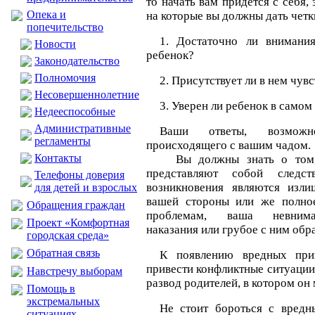
то начать вам придется с себя, 
Опека и
на которые вы должны дать четк
попечительство
1. Достаточно ли внимани
Новости
ребенок?
Законодательство
Полномочия
2. Присутствует ли в нем чу
Несовершеннолетние
3. Уверен ли ребенок в самом
Недееспособные
Административные
Ваши ответы, возможн
регламенты
происходящего с вашим чадом.
Контакты
Вы должны знать о том, 
представляют собой следс
Телефоны доверия
возникновения являются изли
для детей и взрослых
вашей стороны или же полное
Обращения граждан
проблемам, ваша невнимат
Проект «Комфортная
наказания или грубое с ним обр
городская среда»
Обратная связь
К появлению вредных при
привести конфликтные ситуации 
Навстречу выборам
развод родителей, в котором он 
Помощь в
экстремальных
Не стоит бороться с вредн
ситуациях