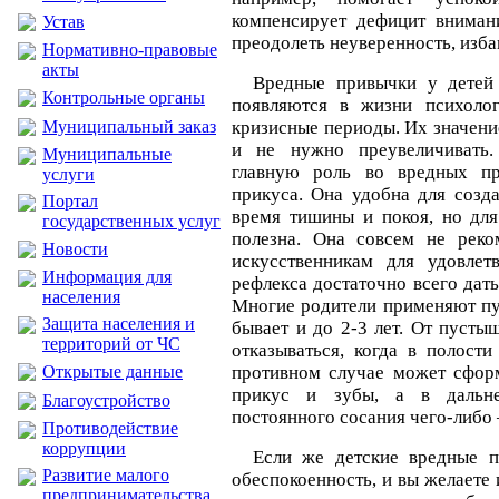
компенсирует дефицит вниман
Устав
преодолеть неуверенность, изб
Нормативно-правовые
акты
Вредные привычки у детей 
Контрольные органы
появляются в жизни психолог
Муниципальный заказ
кризисные периоды. Их значени
и не нужно преувеличивать.
Муниципальные
главную роль во вредных пр
услуги
прикуса. Она удобна для созд
Портал
время тишины и покоя, но для
государственных услуг
полезна. Она совсем не реко
Новости
искусственникам для удовлет
Информация для
рефлекса достаточно всего дать
населения
Многие родители применяют пу
Защита населения и
бывает и до 2-3 лет. От пусты
территорий от ЧС
отказываться, когда в полости
Открытые данные
противном случае может сфор
прикус и зубы, а в дальн
Благоустройство
постоянного сосания чего-либо 
Противодействие
коррупции
Если же детские вредные 
Развитие малого
обеспокоенность, и вы желаете 
предпринимательства