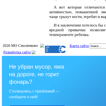
А вот которые отличаются 
активностью, повышенной эм
чаще грызут ногти, теребят и в
И в заключении хотелось бы с
вредной привычки позвол
темпераменте ребенка.
2026 МО Смолячково
Карта сайта
Разработка сайта
Не убран мусор, яма
на дороге, не горит
фонарь?
Столкнулись с проблемой —
сообщите о ней!