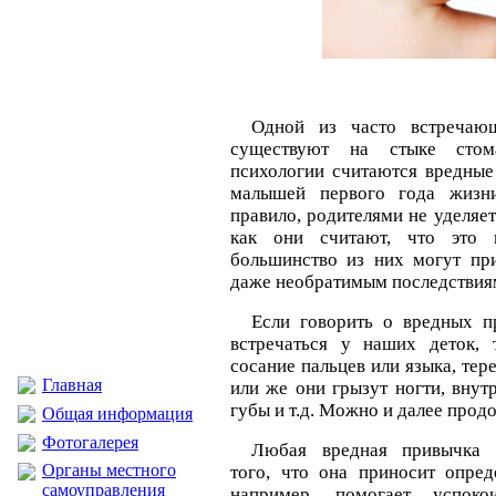
Одной из часто встречающ
существуют на стыке стом
психологии считаются вредные
малышей первого года жизни
правило, родителями не уделяе
как они считают, что это в
большинство из них могут пр
даже необратимым последствия
Если говорить о вредных п
встречаться у наших деток, 
сосание пальцев или языка, те
Главная
или же они грызут ногти, вну
губы и т.д. Можно и далее продо
Общая информация
Фотогалерея
Любая вредная привычка я
Органы местного
того, что она приносит опред
самоуправления
например, помогает успокои