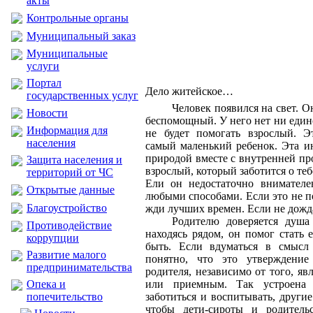
акты
Контрольные органы
Муниципальный заказ
Муниципальные
услуги
Портал
Дело житейское…
государственных услуг
Человек появился на свет. О
Новости
беспомощный. У него нет ни един
Информация для
не будет помогать взрослый. Э
населения
самый маленький ребенок. Эта и
природой вместе с внутренней пр
Защита населения и
взрослый, который заботится о теб
территорий от ЧС
Ели он недостаточно внимателе
Открытые данные
любыми способами. Если это не по
Благоустройство
жди лучших времен. Если не дожд
Родителю доверяется душа 
Противодействие
находясь рядом, он помог стать 
коррупции
быть. Если вдуматься в смысл 
Развитие малого
понятно, что это утверждение
предпринимательства
родителя, независимо от того, яв
Опека и
или приемным. Так устроена
попечительство
заботиться и воспитывать, други
чтобы дети-сироты и родитель