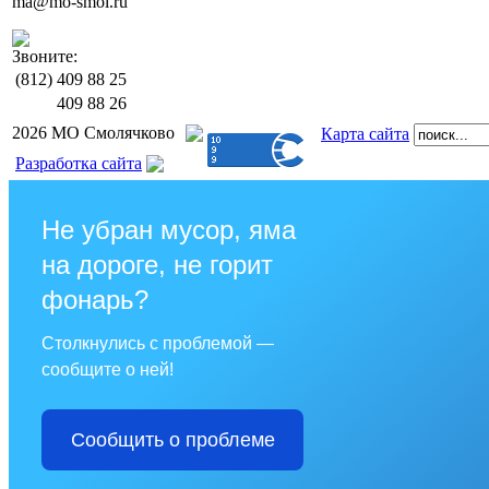
ma@mo-smol.ru
Звоните:
(812)
409 88 25
409 88 26
2026 МО Смолячково
Карта сайта
Разработка сайта
Не убран мусор, яма
на дороге, не горит
фонарь?
Столкнулись с проблемой —
сообщите о ней!
Сообщить о проблеме