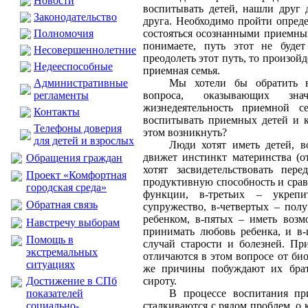
Новости
воспитывать детей, нашли друг 
Законодательство
друга. Необходимо пройти опреде
Полномочия
состояться осознанными приемным
понимаете, путь этот не буде
Несовершеннолетние
преодолеть этот путь, то произойд
Недееспособные
приемная семья.
Административные
Мы хотели бы обратить 
регламенты
вопроса, оказывающих зна
жизнедеятельность приемной с
Контакты
воспитывать приемных детей и 
Телефоны доверия
этом возникнуть?
для детей и взрослых
Люди хотят иметь детей, в
движет инстинкт материнства (от
Обращения граждан
хотят засвидетельствовать пе
Проект «Комфортная
продуктивную способность и срав
городская среда»
функции, в-третьих – укрепи
Обратная связь
супружество, в-четвертых – полу
ребенком, в-пятых – иметь воз
Навстречу выборам
принимать любовь ребенка, и в-
Помощь в
случай старости и болезней. П
экстремальных
отличаются в этом вопросе от био
ситуациях
же причины побуждают их брат
Достижение в СПб
сироту.
показателей
В процессе воспитания пр
социально-
сталкиваются с рядом проблем, о 