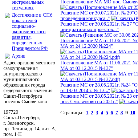
Постановление МА МО пос. Смолячк
экстремальных
ситуациях
Решение МС от 30.07.2021г. № 29"
Достижение в СПб
проведения конкурса.."
показателей
Решение МС от 30.06.2021г. № 27 "
социально-
инициативных проектов..."
экономического
развития,
Постановление МА от 11.06.2021 №
определенных
МА от 24.12.2020 №224"
Президентом РФ
Архив
Адрес органов местного
Постановление МА от 11.06.2021 №1
самоуправления
МА от 03.12.2015 №137"
внутригородского
муниципального
образования города
Решение МС от 28.05.2021г. №24 "
федерального значения
от 19.03.2014 г. № 13 .."
Санкт-Петербурга
Решение МС от 28.05.2021г. № 23 от
поселок Смолячково
пос. Смолячково на 2021г."
197720
Страницы:
1
2
3
4
5
6
7
8
9
10
Санкт-Петербург,
г. Зеленогорск,
пр. Ленина, д. 14, лит. А,
пом. 1-Н