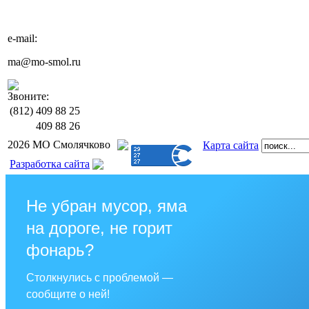
e-mail:
ma@mo-smol.ru
Звоните:
(812)
409 88 25
409 88 26
2026 МО Смолячково
Карта сайта
Разработка сайта
Не убран мусор, яма
на дороге, не горит
фонарь?
Столкнулись с проблемой —
сообщите о ней!