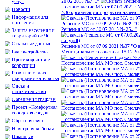
28.02.2018 №7 ..."
услуг
Постановление МА от 07.09.2021г.
Новости
"Об организации профессиональног
Информация для
населения
Решение МС от 07.09.2021г. №39 "
Решения МС от 30.07.2015 № 25..."
Защита населения и
территорий от ЧС
Открытые данные
Решение МС от 07.09.2021 №37 "О 
Благоустройство
Муниципального совета от 15.12.202
Противодействие
Постановление МА МО пос. Смолячк
коррупции
Развитие малого
Постановление МА МО пос. Смолячк
предпринимательства
Постановление МА МО пос. Смолячк
Опека и
попечительство
Постановление МА МО пос. Смолячк
Обращения граждан
Проект «Комфортная
Постановление МА МО пос. Смолячк
городская среда»
Постановление МА МО пос. Смолячк
Обратная связь
Навстречу выборам
Постановление МА МО пос. Смолячк
Помощь в