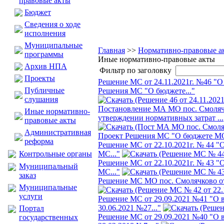
правовые акты
Бюджет
Сведения о ходе
исполнения
Муниципальные
Главная
>>
Нормативно-правовые а
программы
Иные нормативно-правовые акты
Архив НПА
Фильтр по заголовку
Проекты
Решение МС от 24.11.2021г. №46 "О
Публичные
Решения МС "О бюджете..."
слушания
Постановление МА МО пос. Смолячк
Иные нормативно-
утверждении нормативных затрат ...
правовые акты
Административная
Проект Решения МС "О бюджете МО 
реформа
Решение МС от 22.10.2021г. № 44 "
Контрольные органы
МС..."
Решеине МС от 22.10.2021г. № 43 "
Муниципальный
МС..."
заказ
Решение МС МО пос. Смолячково от 
Муниципальные
услуги
Решение МС от 29.09.2021 №41 "О 
30.06.2021 №27..."
Портал
Решение МС от 29.09.2021 №40 "О 
государственных