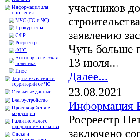
участников д
Информация для
населения
строительства
МЧС (ГО и ЧС)
Прокуратура
заявлению за
CФР
Росреестр
Чуть больше г
ФНС
Антинаркотическая
13 июля...
политика
Иное
Далее...
Защита населения и
территорий от ЧС
23.08.2021
Открытые данные
Благоустройство
Информация Р
Противодействие
коррупции
Росреестр Пе
Развитие малого
предпринимательства
заключено со
Опека и
попечительство