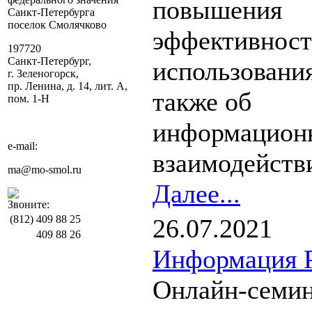
повышения
Санкт-Петербурга
поселок Смолячково
эффективнос
197720
Санкт-Петербург,
использования
г. Зеленогорск,
пр. Ленина, д. 14, лит. А,
также об
пом. 1-Н
информацион
e-mail:
взаимодействи
ma@mo-smol.ru
Далее...
Звоните:
(812)
409 88 25
26.07.2021
409 88 26
Информация Р
Онлайн-семин