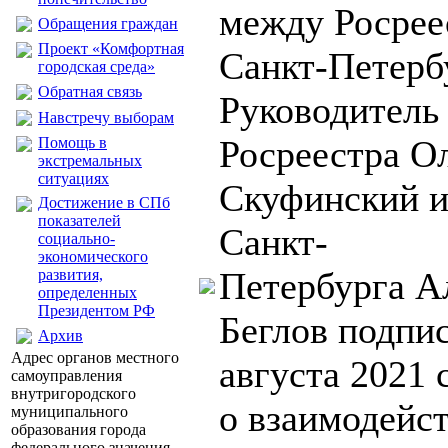
между Росрее
Обращения граждан
Проект «Комфортная
Санкт-Петер
городская среда»
Обратная связь
Руководитель
Навстречу выборам
Росреестра О
Помощь в
экстремальных
ситуациях
Скуфинский и
Достижение в СПб
показателей
Санкт-
социально-
экономического
Петербурга А
развития,
определенных
Президентом РФ
Беглов подпи
Архив
Адрес органов местного
августа 2021
самоуправления
внутригородского
о взаимодейст
муниципального
образования города
федерального значения