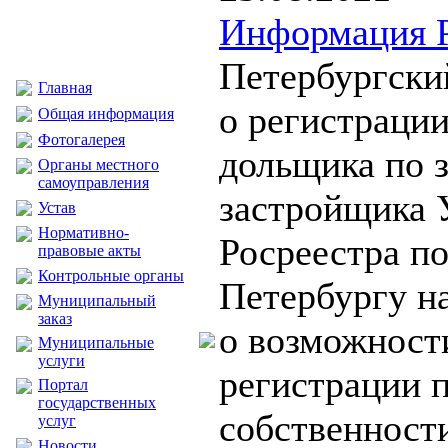
Информация Р
Петербургски
Главная
о регистрации
Общая информация
Фотогалерея
дольщика по 
Органы местного
самоуправления
застройщика 
Устав
Нормативно-
Росреестра по
правовые акты
Контрольные органы
Петербургу н
Муниципальный
заказ
о возможност
Муниципальные
услуги
регистрации 
Портал
государственных
собственност
услуг
Новости