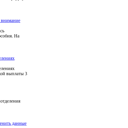
ь внимание
ась
собия. На
елениях
елениях
кой выплаты 3
 отделения
менить данные