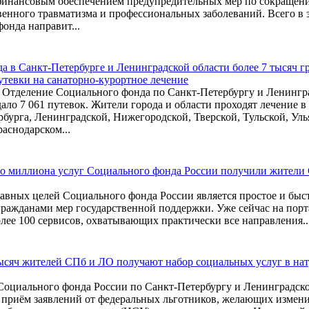
 финансовым обеспечением предупредительных мер по сокращен
енного травматизма и профессиональных заболеваний. Всего в 
онда направит...
да в Санкт-Петербурге и Ленинградской области более 7 тысяч г
утевки на санаторно-курортное лечение
у Отделение Социального фонда по Санкт-Петербургу и Ленингр
ало 7 061 путевок. Жители города и области проходят лечение в
бурга, Ленинградской, Нижегородской, Тверской, Тульской, Ул
раснодарском...
го миллиона услуг Социального фонда России получили жители
авных целей Социального фонда России является простое и быс
ражданами мер государственной поддержки. Уже сейчас на порт
лее 100 сервисов, охватывающих практически все направления..
тысяч жителей СПб и ЛО получают набор социальных услуг в на
Социального фонда России по Санкт-Петербургу и Ленинградско
 приём заявлений от федеральных льготников, желающих измен