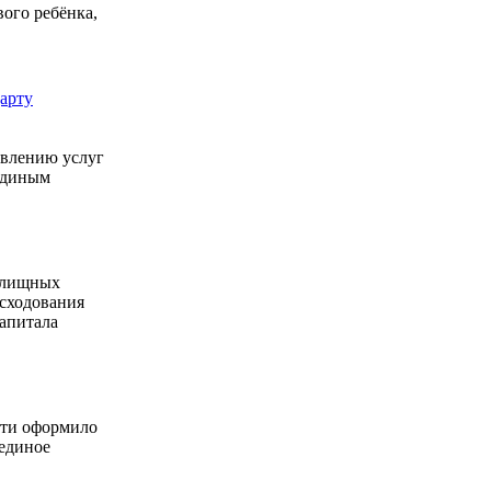
вого ребёнка,
арту
авлению услуг
единым
жилищных
сходования
капитала
сти оформило
 единое