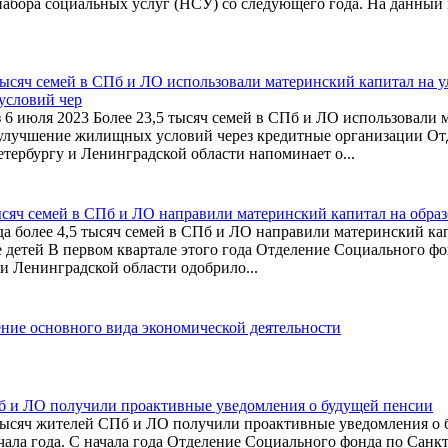
набора социальных услуг (НСУ) со следующего года. На данный
тысяч семей в СПб и ЛО использовали материнский капитал на 
словий чер
 6 июля 2023 Более 23,5 тысяч семей в СПб и ЛО использовали
 улучшение жилищных условий через кредитные организации О
тербургу и Ленинградской области напоминает о...
ысяч семей в СПб и ЛО направили материнский капитал на образ
да более 4,5 тысяч семей в СПб и ЛО направили материнский ка
 детей В первом квартале этого года Отделение Социального фо
и Ленинградской области одобрило...
ние основного вида экономической деятельности
 и ЛО получили проактивные уведомления о будущей пенсии
тысяч жителей СПб и ЛО получили проактивные уведомления о 
чала года. С начала года Отделение Социального фонда по Санк