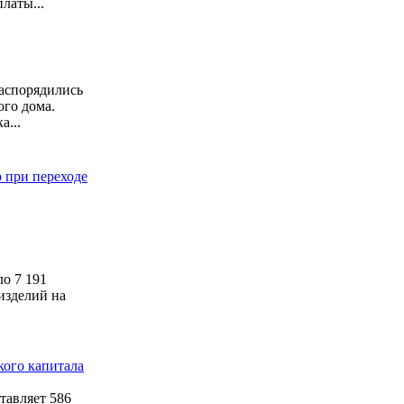
латы...
распорядились
ого дома.
а...
 при переходе
о 7 191
изделий на
ого капитала
тавляет 586