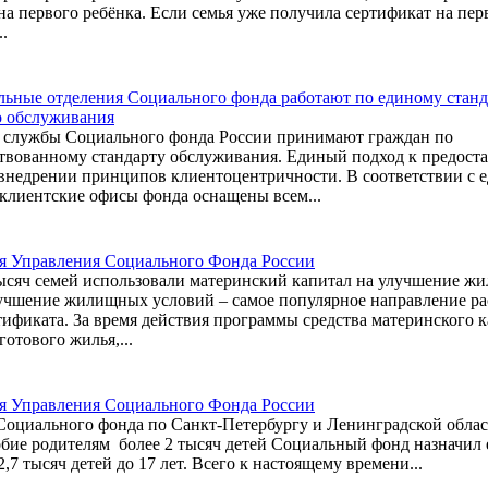
на первого ребёнка. Если семья уже получила сертификат на пер
..
льные отделения Социального фонда работают по единому станд
о обслуживания
 службы Социального фонда России принимают граждан по
твованному стандарту обслуживания. Единый подход к предост
 внедрении принципов клиентоцентричности. В соответствии с 
 клиентские офисы фонда оснащены всем...
 Управления Социального Фонда России
тысяч семей использовали материнский капитал на улучшение 
учшение жилищных условий – самое популярное направление ра
тификата. За время действия программы средства материнского 
готового жилья,...
 Управления Социального Фонда России
Социального фонда по Санкт-Петербургу и Ленинградской обла
обие родителям более 2 тысяч детей Социальный фонд назначил
2,7 тысяч детей до 17 лет. Всего к настоящему времени...