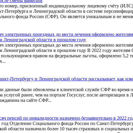
осле смены фамилии
о номер, присвоенный индивидуальному лицевому счёту (ИЛС)
кт-Петербурга и Ленинградской области в системе персонифици
льного фонда России (СФР). Он является уникальным и не меняет
сяч электронных проездных до места лечения оформлено жителям
 и Ленинградской области в прошлом году
сяч электронных проездных до места лечения оформлено жителям
и Ленинградской области в прошлом году В 2022 году жителям 
 пользующимся правом на федеральные льготы, оформлено 5,2 т
...
нкт-Петербургу и Ленинградской области рассказывает, как из
сли данные были обновлены в клиентской службе СФР во время 
а услугой ранее, чем на портале Госуслуг, после авторизации в
ажданина на сайте СФР...
сяч пенсий по инвалидности назначено беззаявительно в 2022 го
 год Отделение Социального фонда России по Санкт-Петербург
ой области назначило более 10 тысяч страховых и социальных 