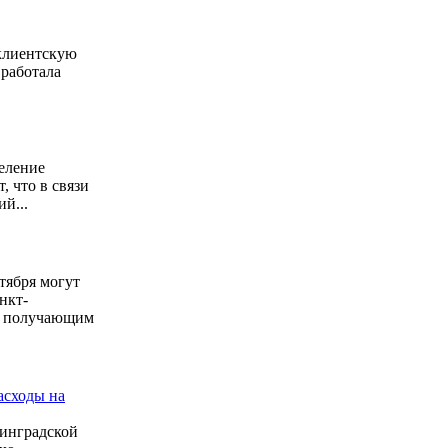
 клиентскую
 работала
еление
 что в связи
й...
тября могут
нкт-
м, получающим
асходы на
нинградской