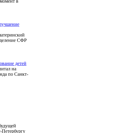
 момент в
улучшение
 материнский
тделение СФР
ование детей
питал на
нда по Санкт-
будущей
т-Петербургу