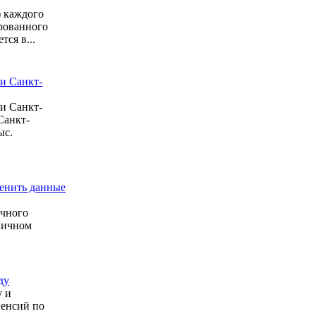
 каждого
рованного
ся в...
и Санкт-
и Санкт-
Санкт-
ыс.
менить данные
очного
 Личном
ду
у и
пенсий по