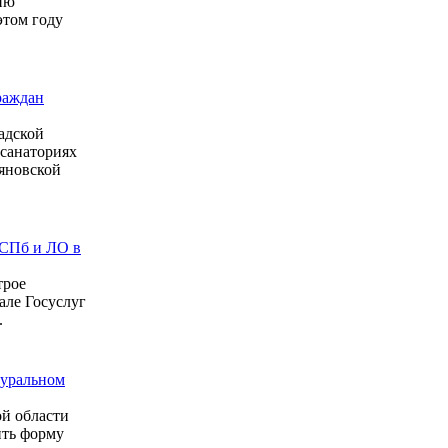
ию
этом году
раждан
адской
 санаториях
ьяновской
 СПб и ЛО в
трое
але Госуслуг
.
туральном
й области
ить форму