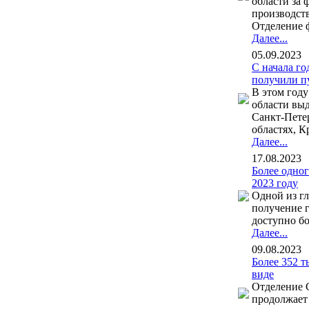
области за
производств
Отделение ф
Далее...
05.09.2023
С начала го
получили п
В этом год
области выд
Санкт-Петер
областях, К
Далее...
17.08.2023
Более одно
2023 году
Одной из гл
получение г
доступно бо
Далее...
09.08.2023
Более 352 
виде
Отделение 
продолжает