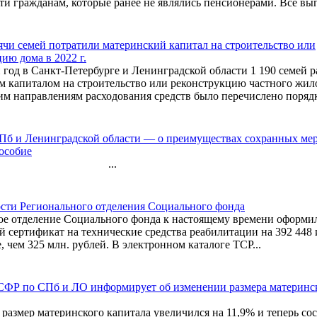
и гражданам, которые ранее не являлись пенсионерами. Все вып
ячи семей потратили материнский капитал на строительство или
ию дома в 2022 г.
год в Санкт-Петербурге и Ленинградской области 1 190 семей 
м капиталом на строительство или реконструкцию частного жил
им направлениям расходования средств было перечислено порядк
б и Ленинградской области — о преимуществах сохранных мер
особие
..
ости Регионального отделения Социального фонда
ое отделение Социального фонда к настоящему времени оформил
 сертификат на технические средства реабилитации на 392 448 
, чем 325 млн. рублей. В электронном каталоге ТСР...
СФР по СПб и ЛО информирует об изменении размера материнск
 размер материнского капитала увеличился на 11,9% и теперь сос