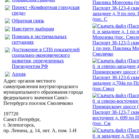
Проект «Комфортная городская
Паспорт 38-123-4 скв
среда»
западнее д. 9 по пер
(пос. С
Обратная связь
Навстречу выборам
Помощь в экстремальных
ситуациях
Паспорт 38-123-5 скве
1 по пер. Павлика Мо
Достижение в СПб показателей
Смолячко
социально-экономического
развития, определенных
Президентом РФ
Архив
Паспорт 38-123-6 скв
Адрес органов местного
западнее д.704а по 
самоуправления внутригородского
(пос.Смол
муниципального образования города
федерального значения Санкт-
Петербурга поселок Смолячково
Паспорт 38-123-7 скв
197720
восточнее д. 699 по
Санкт-Петербург,
(пос. См
г. Зеленогорск,
пр. Ленина, д. 14, лит. А, пом. 1-Н