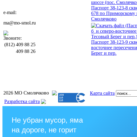
Паспорт 38-123-8 скве
e-mail:
678 по Приморскому 
Смолячково
ma@mo-smol.ru
Звоните:
Паспорт 38-123-9 скв
(812)
409 88 25
восточнее пересечени
409 88 26
Берег и пер.
2026 МО Смолячково
Карта сайта
Разработка сайта
Не убран мусор, яма
на дороге, не горит