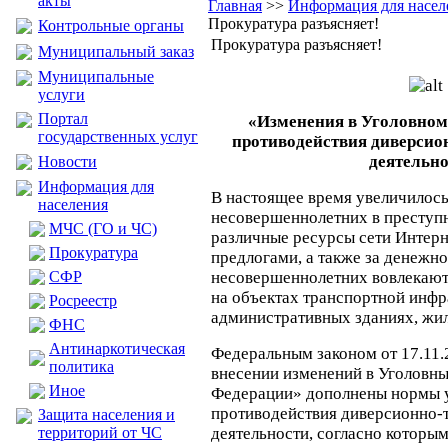
акты
Главная
>>
Информация для насел
Прокуратура разъясняет!
Контрольные органы
Прокуратура разъясняет!
Муниципальный заказ
Муниципальные
услуги
Портал
«Изменения в Уголовном 
государственных услуг
противодействия диверсио
деятельн
Новости
Информация для
В настоящее время увеличилось
населения
несовершеннолетних в преступн
МЧС (ГО и ЧС)
различные ресурсы сети Интер
Прокуратура
предлогами, а также за денежн
CФР
несовершеннолетних вовлекают
на объектах транспортной инфра
Росреестр
административных зданиях, жи
ФНС
Антинаркотическая
Федеральным законом от 17.11
политика
внесении изменений в Уголовны
Иное
Федерации» дополнены нормы у
противодействия диверсионно-
Защита населения и
территорий от ЧС
деятельности, согласно которым