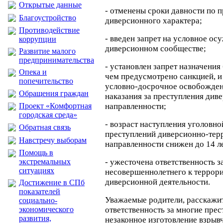
Открытые данные
- отменены сроки давности по 
Благоустройство
диверсионного характера;
Противодействие
- введен запрет на условное ос
коррупции
диверсионном сообществе;
Развитие малого
предпринимательства
- установлен запрет назначения
Опека и
чем предусмотрено санкцией, и
попечительство
условно-досрочное освобожден
Обращения граждан
наказания за преступления див
Проект «Комфортная
направленности;
городская среда»
- возраст наступления уголовно
Обратная связь
преступлений диверсионно-тер
Навстречу выборам
направленности снижен до 14 л
Помощь в
экстремальных
- ужесточена ответственность з
ситуациях
несовершеннолетнего к террори
диверсионной деятельности.
Достижение в СПб
показателей
Уважаемые родители, расскажит
социально-
экономического
ответственность за многие прес
развития,
незаконное изготовление взрыв