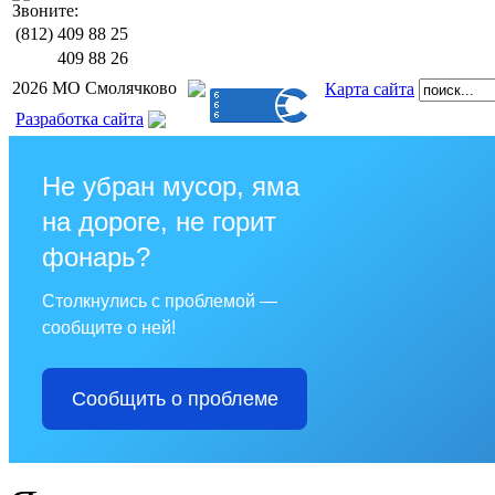
Звоните:
(812)
409 88 25
409 88 26
2026 МО Смолячково
Карта сайта
Разработка сайта
Не убран мусор, яма
на дороге, не горит
фонарь?
Столкнулись с проблемой —
сообщите о ней!
Сообщить о проблеме