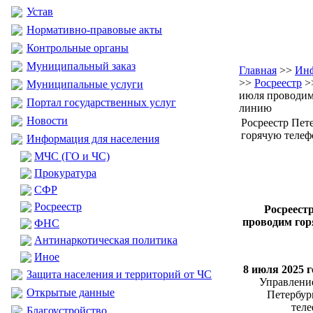
Устав
Нормативно-правовые акты
Контрольные органы
Муниципальный заказ
Главная
>>
Инф
>>
Росреестр
>>
Муниципальные услуги
июля проводим
Портал государственных услуг
линию
Новости
Росреестр Пет
горячую теле
Информация для населения
МЧС (ГО и ЧС)
Прокуратура
CФР
Росреестр
Росреест
проводим го
ФНС
Антинаркотическая политика
Иное
8 июля 2025 г
Защита населения и территорий от ЧС
Управление
Открытые данные
Петербур
тел
Благоустройство