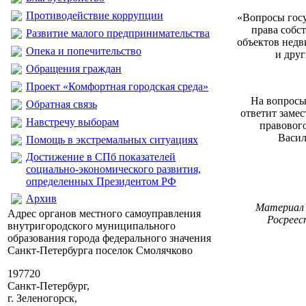
Противодействие коррупции
«Вопросы госу
права собс
Развитие малого предпринимательства
объектов недв
Опека и попечительство
и друг
Обращения граждан
Проект «Комфортная городская среда»
На вопросы
Обратная связь
ответит замес
Навстречу выборам
правовог
Васил
Помощь в экстремальных ситуациях
Достижение в СПб показателей
социально-экономического развития,
определенных Президентом РФ
Архив
Материал 
Адрес органов местного самоуправления
Росреес
внутригородского муниципального
образования города федерального значения
Санкт-Петербурга поселок Смолячково
197720
Санкт-Петербург,
г. Зеленогорск,