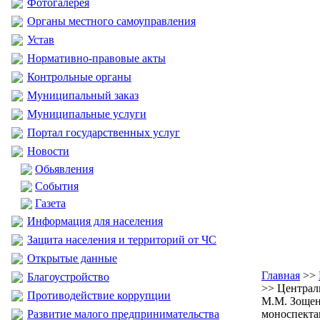
Фотогалерея
Органы местного самоуправления
Устав
Нормативно-правовые акты
Контрольные органы
Муниципальный заказ
Муниципальные услуги
Портал государственных услуг
Новости
Обьявления
События
Газета
Информация для населения
Защита населения и территорий от ЧС
Открытые данные
Главная
>>
Благоустройство
>> Централ
Противодействие коррупции
М.М. Зощен
Развитие малого предпринимательства
моноспекта