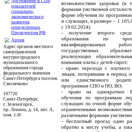
Достижение в СПб
возможностями здоровья (в 
показателей
формами умственной отсталост
социально-
форме обучения по программам
экономического
и служащих, в размере – 1 105,
развития,
с 19.02.2024).
определенных
Президентом РФ
- получение второго средн
образования по прог
Архив
квалифицированных ра
Адрес органов местного
государственных образова
самоуправления
реализующих образователь
внутригородского
взимания платы с детей-сирот;
муниципального
образования города
- право перехода с платного
федерального значения
лицам, потерявшим в период о
Санкт-Петербурга поселок
или единственного родит
Смолячково
программам СПО и ПО, ВО;
- право на однократное б
197720
обучения по программам пер
Санкт-Петербург,
служащих по очной форме обуч
г. Зеленогорск,
ограниченными возможностями 
пр. Ленина, д. 14, лит. А,
пом. 1-Н
различными формами умственно
- бесплатный проезд один ра
обратно к месту учебы, а так