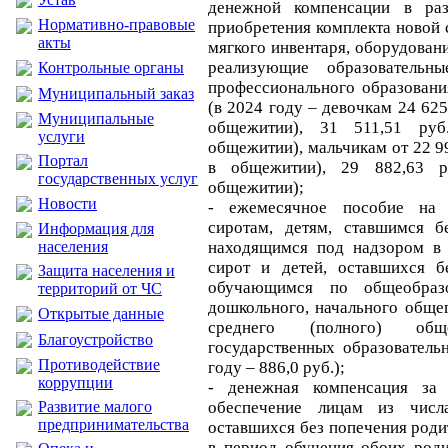
денежной компенсации в раз
Нормативно-правовые
приобретения комплекта новой 
акты
мягкого инвентаря, оборудован
реализующие образовательн
Контрольные органы
профессионального образовани
Муниципальный заказ
(в 2024 году – девочкам 24 62
Муниципальные
общежитии), 31 511,51 ру
услуги
общежитии), мальчикам от 22 
Портал
в общежитии), 29 882,63 
государственных услуг
общежитии);
Новости
- ежемесячное пособие на
сиротам, детям, ставшимся б
Информация для
населения
находящимся под надзором в 
сирот и детей, оставшихся б
Защита населения и
обучающимся по общеобраз
территорий от ЧС
дошкольного, начального обще
Открытые данные
среднего (полного) об
Благоустройство
государственных образователь
Противодействие
году – 886,0 руб.);
коррупции
- денежная компенсация за 
Развитие малого
обеспечение лицам из числа
предпринимательства
оставшихся без попечения роди
в период обучения обоих роди