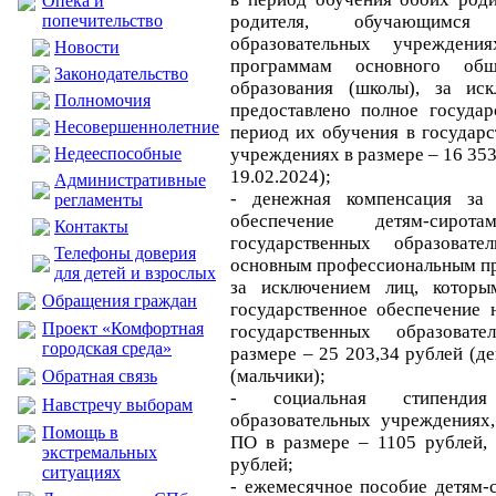
Опека и
попечительство
родителя, обучающимся
образовательных учреждени
Новости
программам основного общ
Законодательство
образования (школы), за ис
Полномочия
предоставлено полное государ
Несовершеннолетние
период их обучения в государ
Недееспособные
учреждениях в размере – 16 353,
19.02.2024);
Административные
- денежная компенсация за 
регламенты
обеспечение детям-сиро
Контакты
государственных образоват
Телефоны доверия
основным профессиональным п
для детей и взрослых
за исключением лиц, которы
Обращения граждан
государственное обеспечение 
Проект «Комфортная
государственных образоват
городская среда»
размере – 25 203,34 рублей (де
(мальчики);
Обратная связь
- социальная стипендия
Навстречу выборам
образовательных учреждения
Помощь в
ПО в размере – 1105 рублей,
экстремальных
рублей;
ситуациях
- ежемесячное пособие детям-