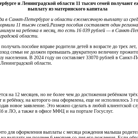
ербурге и Ленинградской области 11 тысяч семей получают 
выплату из материнского капитала
ода в Санкт-Петербурге и области ежемесячную выплату из сре
рмили 11 тысяч семей.Размер пособия составляет один регион
имум на ребенка в месяц, то есть 16 039 рублей — в Санкт-Пе
градской области.
получать пособие вправе родители детей в возрасте до трех лет,
оход семьи не должен превышать двукратную величину прожит
 населения. В 2024 году он составляет 33070 рублей в Санкт-П
 Ленинградской области.
тся на 12 месяцев, но не более чем до достижения ребёнком трёх
 и ребёнку, на которого она оформлена, еще не исполнилось 3 г
одав новое заявление. Это можно сделать в любой клиентской с
б и ЛО, а также в офисе МФЦ и на портале Госуслуг.
что для оформления выплаты с месяца рождения малыша родите
 на выплату не позднее 6 месяцев со дня его рождения. Если обр