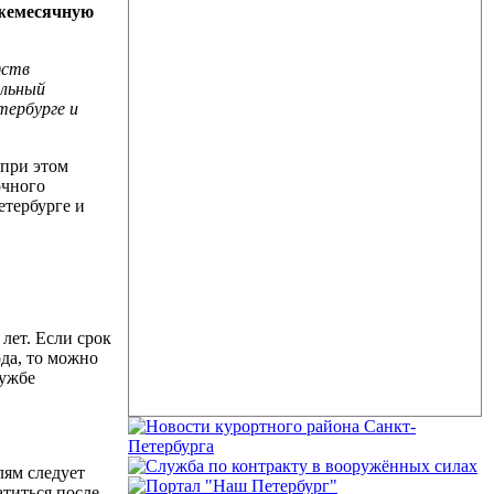
ежемесячную
дств
альный
тербурге и
 при этом
очного
етербурге и
 лет. Если срок
ода, то можно
лужбе
лям следует
атиться после