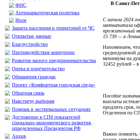
В Санкт-Пет
ФНС
Антинаркотическая политика
С начала 2024 г
Иное
маткапитала офо
Защита населения и территорий от ЧС
прожиточный мин
Открытые данные
15 739 — в Ленин
Благоустройство
Напоминаем, что 
Противодействие коррупции
среднедушевой д
минимума на душу
Развитие малого предпринимательства
32452 рублей – в
Опека и попечительство
Обращения граждан
Проект «Комфортная городская среда»
Обратная связь
Пособие назначае
Навстречу выборам
выплаты истекает
продлить срок, п
Помощь в экстремальных ситуациях
Отделения по СП
Достижение в СПб показателей
социально-экономического развития,
определенных Президентом РФ
Важно помнить, 
Архив
подать заявление