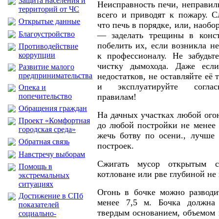
Защита населения и
Неисправность печи, неправил
территорий от ЧС
всего и приводят к пожару. С
Открытые данные
что печь в порядке, или, наобо
Благоустройство
— заделать трещины в конс
побелить их, если возникла не
Противодействие
коррупции
к профессионалу. Не забудьт
чистку дымохода. Даже есл
Развитие малого
предпринимательства
недостатков, не оставляйте её
и эксплуатируйте соглас
Опека и
попечительство
правилам!
Обращения граждан
На дачных участках любой ого
Проект «Комфортная
до любой постройки не менее 
городская среда»
жечь ботву по осени., лучше 
Обратная связь
построек.
Навстречу выборам
Сжигать мусор открытым с
Помощь в
котловане или рве глубиной не 
экстремальных
ситуациях
Огонь в бочке можно разводи
Достижение в СПб
менее 7,5 м. Бочка должна
показателей
твердым основанием, объемом 
социально-