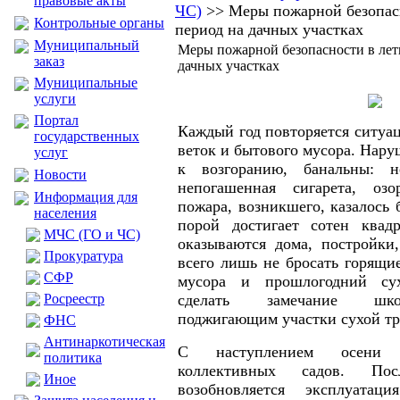
правовые акты
ЧС)
>> Меры пожарной безопасн
Контрольные органы
период на дачных участках
Муниципальный
Меры пожарной безопасности в лет
заказ
дачных участках
Муниципальные
услуги
Портал
Каждый год повторяется ситуац
государственных
веток и бытового мусора. Нару
услуг
к возгоранию, банальны: н
Новости
непогашенная сигарета, оз
Информация для
пожара, возникшего, казалось б
населения
порой достигает сотен квад
МЧС (ГО и ЧС)
оказываются дома, постройки
Прокуратура
всего лишь не бросать горящи
CФР
мусора и прошлогодний сух
Росреестр
сделать замечание шко
поджигающим участки сухой тр
ФНС
Антинаркотическая
С наступлением осени 
политика
коллективных садов. Пос
Иное
возобновляется эксплуатац