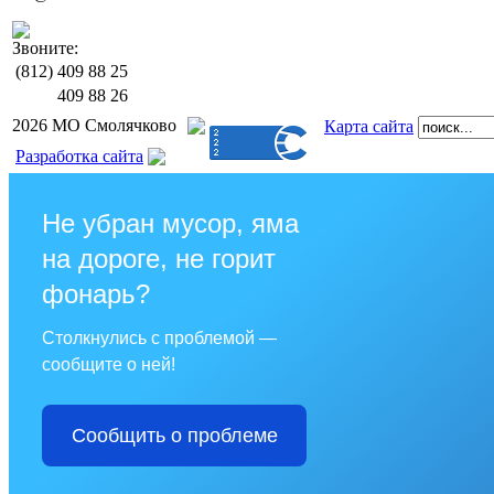
Звоните:
(812)
409 88 25
409 88 26
2026 МО Смолячково
Карта сайта
Разработка сайта
Не убран мусор, яма
на дороге, не горит
фонарь?
Столкнулись с проблемой —
сообщите о ней!
Сообщить о проблеме