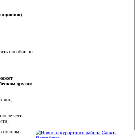
танционно)
чить пособие по
 может
ебенком другим
ых лиц
после чего
сти;
 в полном