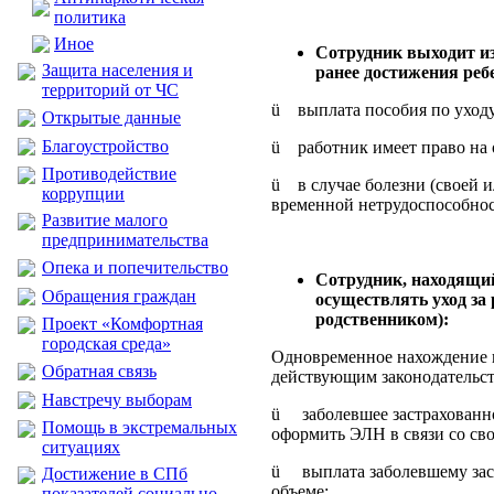
политика
Иное
Сотрудник выходит из
Защита населения и
ранее достижения ребе
территорий от ЧС
ü выплата пособия по уходу
Открытые данные
Благоустройство
ü работник имеет право на 
Противодействие
ü в случае болезни (своей 
коррупции
временной нетрудоспособнос
Развитие малого
предпринимательства
Опека и попечительство
Сотрудник, находящийс
Обращения граждан
осуществлять уход за
родственником):
Проект «Комфортная
городская среда»
Одновременное нахождение в
Обратная связь
действующим законодательст
Навстречу выборам
ü заболевшее застрахованное
Помощь в экстремальных
оформить ЭЛН в связи со св
ситуациях
ü выплата заболевшему заст
Достижение в СПб
объеме;
показателей социально-