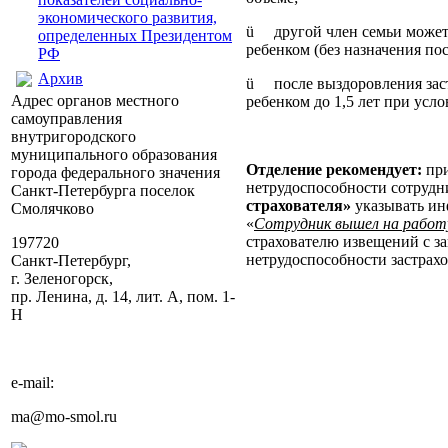
экономического развития,
ü другой член семьи может 
определенных Президентом
ребенком (без назначения по
РФ
Архив
ü после выздоровления заст
Адрес органов местного
ребенком до 1,5 лет при усло
самоуправления
внутригородского
муниципального образования
Отделение рекомендует:
при
города федерального значения
нетрудоспособности сотрудни
Санкт-Петербурга поселок
страхователя»
указывать инф
Смолячково
«
Сотрудник вышел на работу 
страхователю извещений с з
197720
нетрудоспособности застрах
Санкт-Петербург,
г. Зеленогорск,
пр. Ленина, д. 14, лит. А, пом. 1-
Н
e-mail:
ma@mo-smol.ru