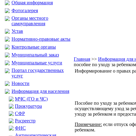
Общая информация
Фотогалерея
Органы местного
самоуправления
Устав
Нормативно-правовые акты
Контрольные органы
Муниципальный заказ
Главная
>>
Информация для 
Муниципальные услуги
пособие по уходу за ребенком 
Портал государственных
Информирование о правах ра
услуг
Новости
Информация для населения
МЧС (ГО и ЧС)
Пособие по уходу за ребенком
Прокуратура
осуществляющему уход за ре
CФР
уходу за ребенком и предост
Росреестр
Примечание:
если отпуск офо
ФНС
ребенком.
Антинаркотическая