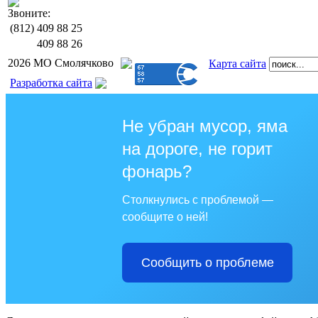
Звоните:
(812)
409 88 25
409 88 26
2026 МО Смолячково
Карта сайта
Разработка сайта
Не убран мусор, яма
на дороге, не горит
фонарь?
Столкнулись с проблемой —
сообщите о ней!
Сообщить о проблеме